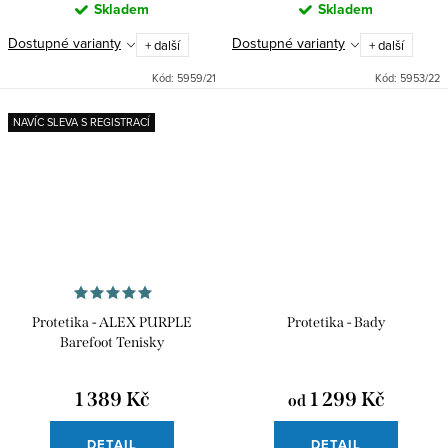
Skladem
Skladem
Dostupné varianty
Dostupné varianty
+ další
+ další
Kód:
5959/21
Kód:
5953/22
NAVÍC SLEVA S REGISTRACÍ
Protetika - ALEX PURPLE
Protetika - Bady
Barefoot Tenisky
1 389 Kč
1 299 Kč
od
DETAIL
DETAIL