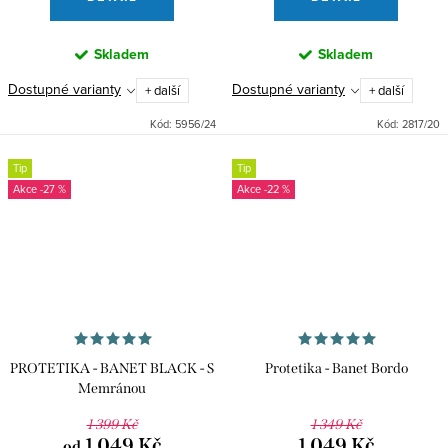
Skladem
Skladem
Dostupné varianty
Dostupné varianty
+ další
+ další
Kód:
5956/24
Kód:
2817/20
Tip
Tip
-27 %
-22 %
PROTETIKA - BANET BLACK - S
Protetika - Banet Bordo
Memránou
1 399 Kč
1 349 Kč
1 049 Kč
1 049 Kč
od