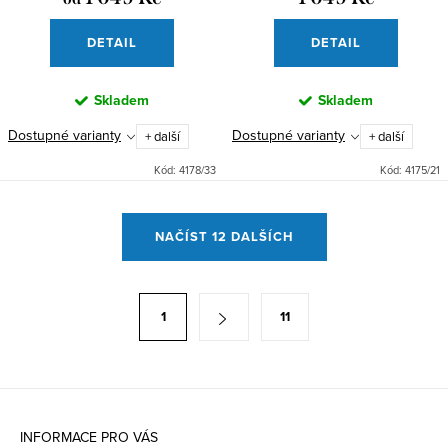
DETAIL
DETAIL
Skladem
Skladem
Dostupné varianty
Dostupné varianty
+ další
+ další
Kód:
4178/33
Kód:
4175/21
O
NAČÍST 12 DALŠÍCH
v
l
á
S
1
11
d
t
a
r
c
á
Z
í
n
p
á
k
INFORMACE PRO VÁS