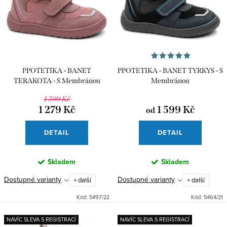
p
Abecedně
i
r
s
o
p
d
r
u
PPOTETIKA - BANET
PPOTETIKA - BANET TYRKYS - S
o
k
TERAKOTA - S Membránou
Membránou
d
t
1 599 Kč
u
1 279 Kč
1 599 Kč
od
ů
k
DETAIL
DETAIL
t
ů
Skladem
Skladem
Dostupné varianty
Dostupné varianty
+ další
+ další
Kód:
5497/22
Kód:
5464/21
NAVÍC SLEVA S REGISTRACÍ
NAVÍC SLEVA S REGISTRACÍ