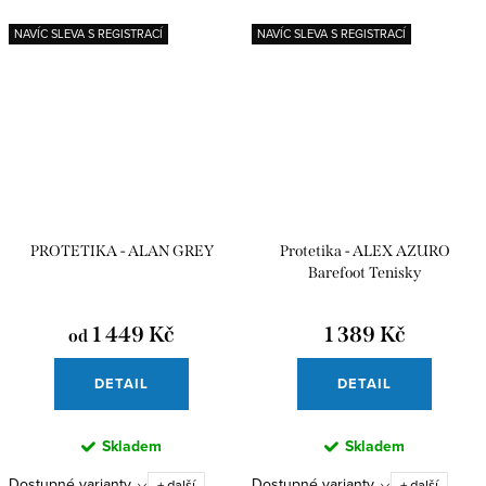
NAVÍC SLEVA S REGISTRACÍ
NAVÍC SLEVA S REGISTRACÍ
PROTETIKA - ALAN GREY
Protetika - ALEX AZURO
Barefoot Tenisky
1 449 Kč
1 389 Kč
od
DETAIL
DETAIL
Skladem
Skladem
Dostupné varianty
Dostupné varianty
+ další
+ další