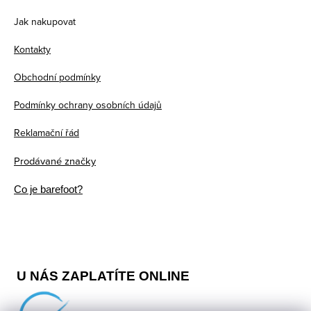
r
o
p
Jak nakupovat
v
v
a
k
á
Kontakty
t
y
n
v
Obchodní podmínky
í
í
ý
Podmínky ochrany osobních údajů
p
i
Reklamační řád
s
Prodávané značky
u
Co je barefoot?
U NÁS ZAPLATÍTE ONLINE