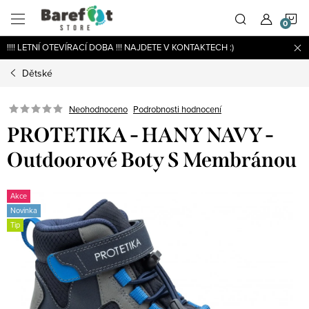
Přejít
N
na
obsah
!!!! LETNÍ OTEVÍRACÍ DOBA !!! NAJDETE V KONTAKTECH :)
K
Dětské
Podrobnosti hodnocení
Neohodnoceno
PROTETIKA - HANY NAVY -
Outdoorové Boty S Membránou
Akce
Novinka
Tip