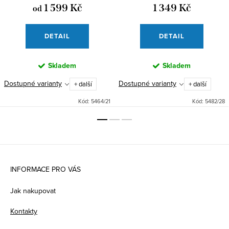
1 599 Kč
1 349 Kč
od
DETAIL
DETAIL
Skladem
Skladem
Dostupné varianty
Dostupné varianty
+ další
+ další
Kód:
5464/21
Kód:
5482/28
Z
á
INFORMACE PRO VÁS
p
Jak nakupovat
a
Kontakty
t