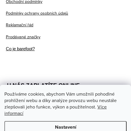
Obchodní podmínky
í
Podmínky ochrany osobních údajů
Reklamační řád
Prodávané značky
Co je barefoot?
U NÁS ZAPLATÍTE ONLINE
Používáme cookies, abychom Vám umožnili pohodlné
prohlížení webu a díky analýze provozu webu neustále
zlepšovali jeho funkce, výkon a použitelnost.
Více
informací
Nastavení