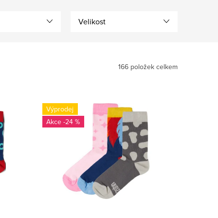
Velikost
166
položek celkem
Výprodej
-24 %