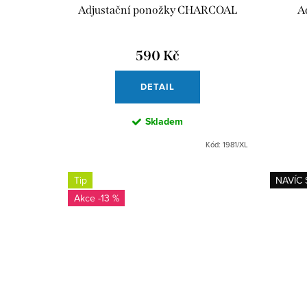
u
o
Adjustační ponožky CHARCOAL
A
k
d
t
u
590 Kč
ů
k
DETAIL
t
Skladem
ů
Kód:
1981/XL
Tip
NAVÍC 
-13 %