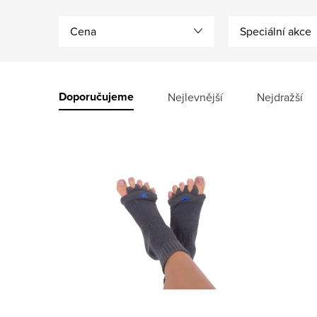
Cena
Speciální akce
V
ý
Ř
Doporučujeme
Nejlevnější
Nejdražší
p
a
i
z
s
e
p
n
r
í
o
p
d
r