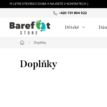
Přejít
!!!! LETNÍ OTEVÍRACÍ DOBA !!! NAJDETE V KONTAKTECH :)
na
+420 731 894 522
obsah
Dětské
Dá
Doplňky
Domů
Doplňky