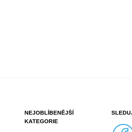
l
S
á
t
d
r
a
á
c
n
í
k
p
o
v
r
á
v
Z
n
k
í
á
y
p
v
NEJOBLÍBENĚJŠÍ
SLEDUJ
ý
a
KATEGORIE
p
t