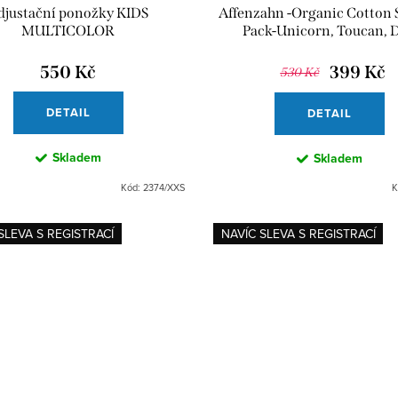
djustační ponožky KIDS
Affenzahn -Organic Cotton 
MULTICOLOR
Pack-Unicorn, Toucan, 
550 Kč
399 Kč
530 Kč
DETAIL
DETAIL
Skladem
Skladem
Kód:
2374/XXS
K
SLEVA S REGISTRACÍ
NAVÍC SLEVA S REGISTRACÍ