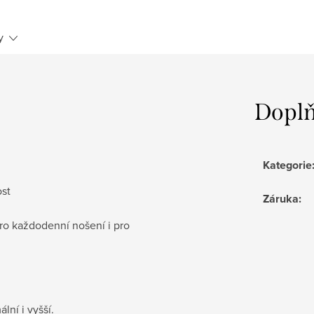
y
Doplň
Kategorie
ost
Záruka
:
pro každodenní nošení i pro
lní i vyšší.