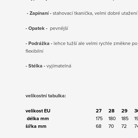
- Zapínaní -
stahovací tkanička, velmi dobré utažen
- Opatek -
pevnější
- Podrážka -
lehce tužší ale velmi rychle změkne po 
flexibilní
- Stélka -
vyjímatelná
velikostní tabulka:
velikost EU
27
28
29
3
délka mm
175
180
185
1
šířka mm
68
70
72
7