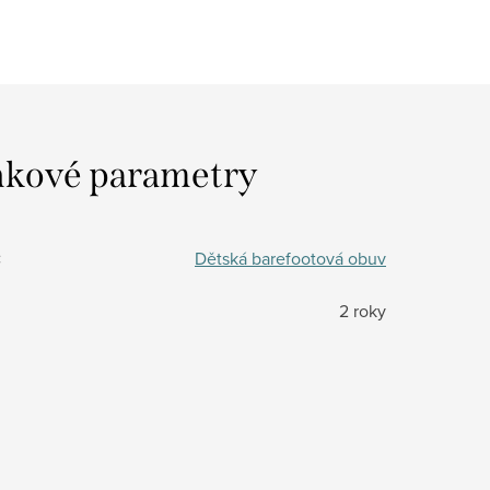
kové parametry
:
Dětská barefootová obuv
2 roky