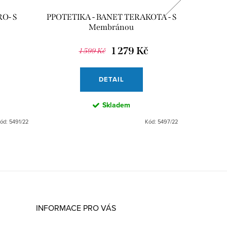
O- S
PPOTETIKA - BANET TERAKOTA - S
PR
Membránou
Outdo
1 279 Kč
1 599 Kč
DETAIL
Skladem
ód:
5491/22
Kód:
5497/22
INFORMACE PRO VÁS