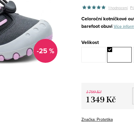
Po
1 hodnocení
Celoroční kotníčkové o
barefoot obuvi
Více infor
Velikost
-25 %
1 799 Kč
1 349 Kč
Měrná
cena:
Značka:
Protetika