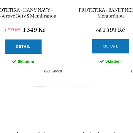
OTETIKA - HANY NAVY -
PROTETIKA - BANET NER
oorové Boty S Membránou
Membránou
1 349 Kč
1 599 Kč
1 799 Kč
od
DETAIL
DETAIL
Skladem
Skladem
Kód:
5461/31
K