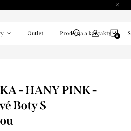
NÁKU
vy
Outlet
Prodejna a kontakty
S
KOŠÍ
KA - HANY PINK -
vé Boty S
ou