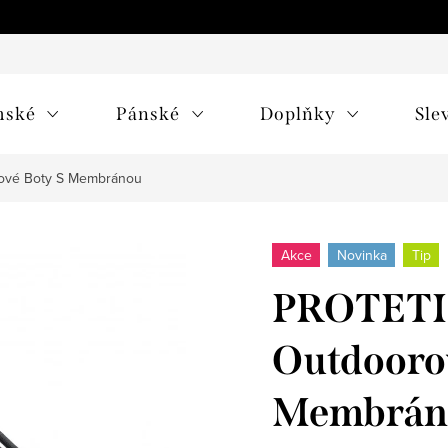
mské
Pánské
Doplňky
Sle
ové Boty S Membránou
Akce
Novinka
Tip
PROTETI
Outdooro
Membrán