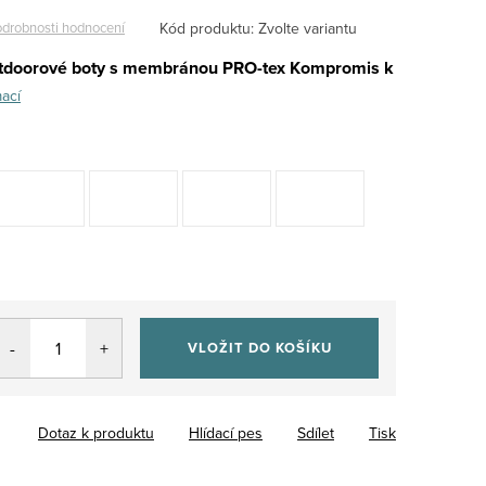
Kód produktu:
Zvolte variantu
drobnosti hodnocení
utdoorové boty s membránou PRO-tex
Kompromis k
mací
VLOŽIT DO KOŠÍKU
Dotaz k produktu
Hlídací pes
Sdílet
Tisk