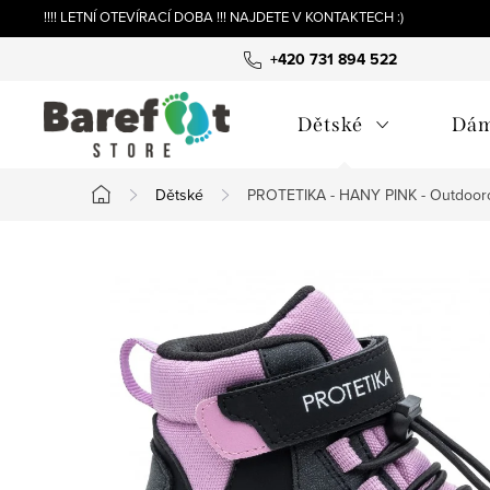
Přejít
!!!! LETNÍ OTEVÍRACÍ DOBA !!! NAJDETE V KONTAKTECH :)
na
+420 731 894 522
obsah
Dětské
Dá
Dětské
PROTETIKA - HANY PINK - Outdoor
Domů