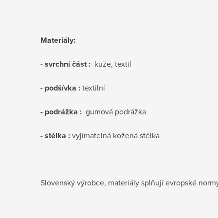
Materiály:
- svrchní část :
kůže, textil
- podšívka :
textilní
- podrážka :
gumová podrážka
- stélka :
vyjímatelná kožená stélka
Slovenský výrobce, materiály splňují evropské nor