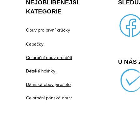
NEJOBLÍBENĚJŠÍ
SLEDUJ
a
KATEGORIE
t
í
Obuv pro první krůčky
Capáčky
Celoroční obuv pro děti
U NÁS 
Dětské holínky
Dámská obuv jaro/léto
Celoroční pánská obuv