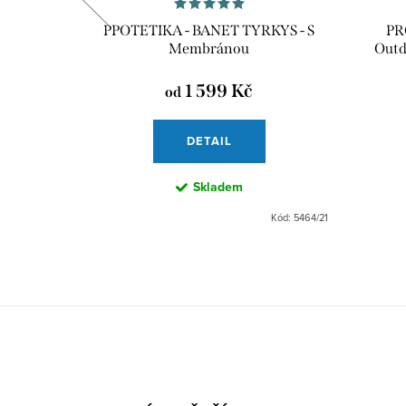
NK -
PPOTETIKA - BANET TYRKYS - S
PR
bránou
Membránou
Outd
1 599 Kč
od
DETAIL
Skladem
Kód:
5929/27
Kód:
5464/21
Z
á
p