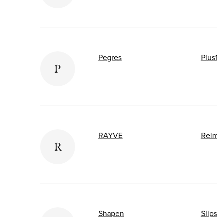
Pegres
Plus
P
RAYVE
Rei
R
Shapen
Slip