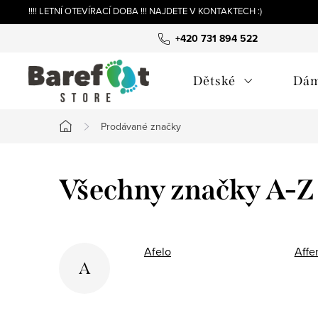
Přejít
!!!! LETNÍ OTEVÍRACÍ DOBA !!! NAJDETE V KONTAKTECH :)
na
+420 731 894 522
obsah
Dětské
Dá
Prodávané značky
Domů
Všechny značky A-Z
Afelo
Affe
A