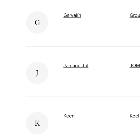
Garvalín
Grou
G
Jan and Jul
JOM
J
Keen
Koel
K