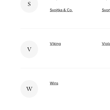
S
Svojtka & Co.
Svor
Viking
Viol
V
Wins
W