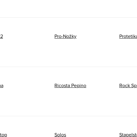
12
Pro-Nožky
Protetik
ma
Ricosta Pepino
Rock Sp
stop
Solos
Stapelst