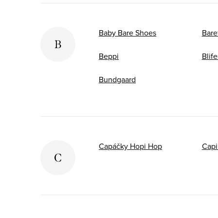
Baby Bare Shoes
Bare
B
Beppi
Blife
Bundgaard
Capáčky Hopi Hop
Capi
C