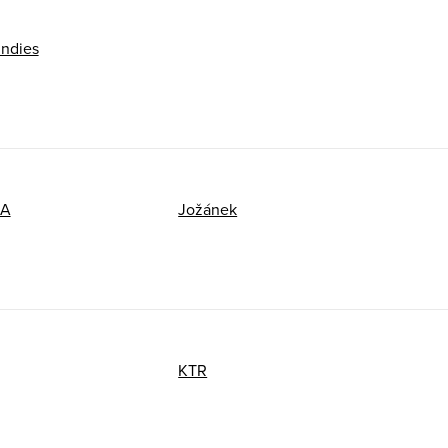
ndies
A
Jožánek
KTR