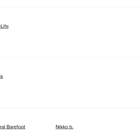
eLife
ik
ral Barefoot
Nikko b.