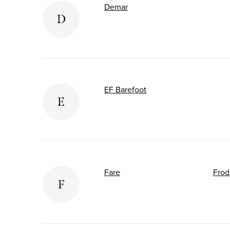
Demar
D
EF Barefoot
E
Fare
Frod
F