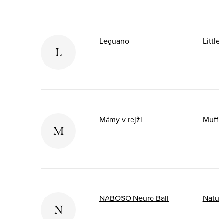
Leguano
Littl
L
Mámy v rejži
Muff
M
NABOSO Neuro Ball
Natu
N