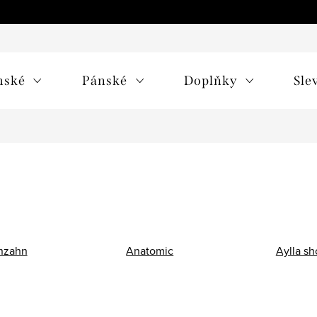
mské
Pánské
Doplňky
Sle
nzahn
Anatomic
Aylla sh