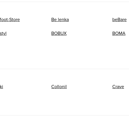
foot-Store
Be lenka
beBare
styl
BOBUX
BOMA
ki
Collonil
Crave