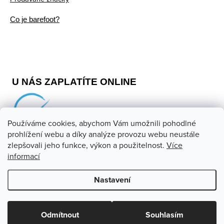
Co je barefoot?
U NÁS ZAPLATÍTE ONLINE
Používáme cookies, abychom Vám umožnili pohodlné
prohlížení webu a díky analýze provozu webu neustále
zlepšovali jeho funkce, výkon a použitelnost.
Více
informací
Copyright 2026
Barefoot store
. Všechna práva vyhrazena.
Upravit nastavení cookies
Nastavení
Vytvořil Shoptet
Odmítnout
Souhlasím