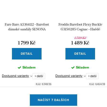
Fare Bare A5364112 - Barefoot
Froddo Barefoot Flexy Buckle
dámské sandály SENONA
G3150285 Cognac - Hnědé
1 749 Kč
1 799 Kč
1 489 Kč
DETAIL
DETAIL
Skladem
Skladem
Dostupné varianty
Dostupné varianty
+ další
+ další
Kód:
6348/36
Kód:
6464/38
O
NAČÍST 7 DALŠÍCH
v