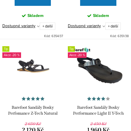
Skladem
Skladem
Dostupné varianty
Dostupné varianty
+ další
+ další
Kód:
6354/37
Kód:
6351/38
Tip
Tip
-20 %
-20 %
Barefoot Sandály Bosky
Barefoot Sandály Bosky
Perfomance Z-Tech Natural
Performance Light II Y-Tech
Rubber
2 650 Kč
2 450 Kč
2 120 Kč
1 960 Kč