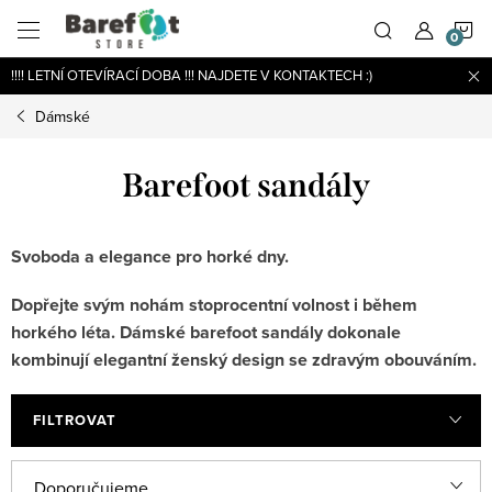
Přejít
N
na
obsah
!!!! LETNÍ OTEVÍRACÍ DOBA !!! NAJDETE V KONTAKTECH :)
K
Dámské
Barefoot sandály
Svoboda a elegance pro horké dny.
Dopřejte svým nohám stoprocentní volnost i během
horkého léta. Dámské barefoot sandály dokonale
kombinují elegantní ženský design se zdravým obouváním.
FILTROVAT
V
Ř
Doporučujeme