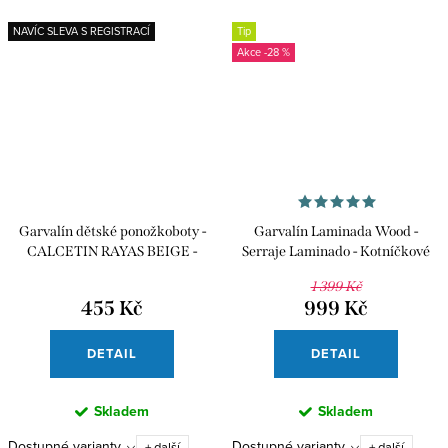
NAVÍC SLEVA S REGISTRACÍ
Tip
-28 %
Garvalín dětské ponožkoboty -
Garvalín Laminada Wood -
CALCETIN RAYAS BEIGE -
Serraje Laminado - Kotníčkové
Pruhované
zimní boty
1 399 Kč
455 Kč
999 Kč
DETAIL
DETAIL
Skladem
Skladem
Dostupné varianty
Dostupné varianty
+ další
+ další