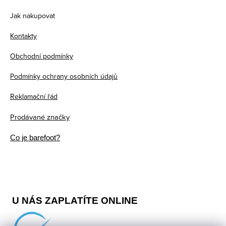
r
o
p
Jak nakupovat
v
v
a
k
á
Kontakty
t
y
n
v
Obchodní podmínky
í
í
ý
Podmínky ochrany osobních údajů
p
i
Reklamační řád
s
Prodávané značky
u
Co je barefoot?
U NÁS ZAPLATÍTE ONLINE