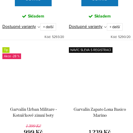
Skladem
Skladem
Dostupné varianty
Dostupné varianty
+ další
+ další
Kód:
5293/20
Kód:
5290/20
Tip
NAVÍC SLEVA S REGISTRACÍ
-28 %
Garvalín Urban Militare -
Garvalín Zapato Lona Basico
Kotníčkové zimní boty
Marino
1 399 Kč
999 Kč
1 239 Kč