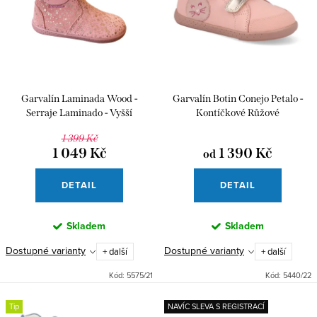
p
Abecedně
i
r
s
o
p
d
r
u
Garvalín Laminada Wood -
Garvalín Botin Conejo Petalo -
o
k
Serraje Laminado - Vyšší
Kontíčkové Růžové
d
kotníčkové
t
1 399 Kč
u
1 049 Kč
1 390 Kč
od
ů
k
DETAIL
DETAIL
t
ů
Skladem
Skladem
Dostupné varianty
Dostupné varianty
+ další
+ další
Kód:
5575/21
Kód:
5440/22
Tip
NAVÍC SLEVA S REGISTRACÍ