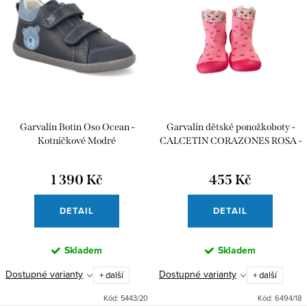
Garvalín Botin Oso Ocean -
Garvalín dětské ponožkoboty -
Kotníčkové Modré
CALCETIN CORAZONES ROSA -
Růžové
1 390 Kč
455 Kč
DETAIL
DETAIL
Skladem
Skladem
Dostupné varianty
Dostupné varianty
+ další
+ další
Kód:
5443/20
Kód:
6494/18