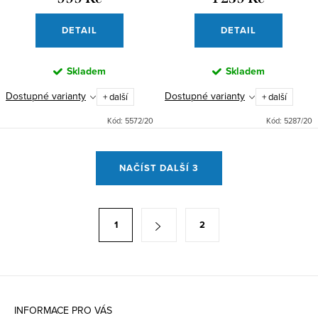
DETAIL
DETAIL
Skladem
Skladem
Dostupné varianty
Dostupné varianty
+ další
+ další
Kód:
5572/20
Kód:
5287/20
O
NAČÍST DALŠÍ 3
v
l
á
S
1
2
d
t
a
r
c
á
Z
í
n
p
á
k
INFORMACE PRO VÁS