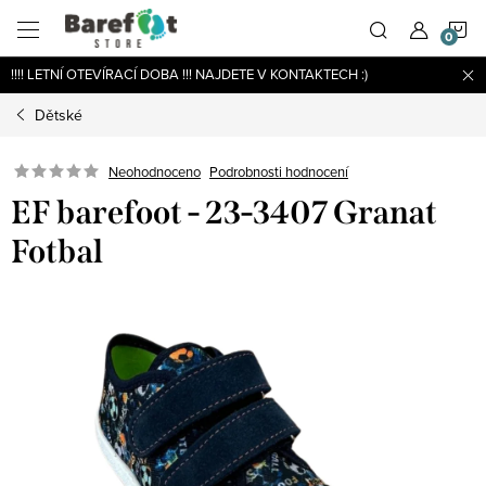
Přejít
N
na
obsah
!!!! LETNÍ OTEVÍRACÍ DOBA !!! NAJDETE V KONTAKTECH :)
K
Dětské
Podrobnosti hodnocení
Neohodnoceno
EF barefoot - 23-3407 Granat
Fotbal