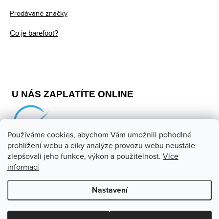
Prodávané značky
Co je barefoot?
U NÁS ZAPLATÍTE ONLINE
Používáme cookies, abychom Vám umožnili pohodlné
prohlížení webu a díky analýze provozu webu neustále
zlepšovali jeho funkce, výkon a použitelnost.
Více
informací
Copyright 2026
Barefoot store
. Všechna práva vyhrazena.
Upravit nastavení cookies
Nastavení
Vytvořil Shoptet