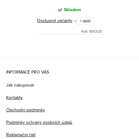
Skladem
Dostupné varianty
+ další
Kód:
5002/25
Z
á
INFORMACE PRO VÁS
p
Jak nakupovat
a
Kontakty
t
Obchodní podmínky
í
Podmínky ochrany osobních údajů
Reklamační řád