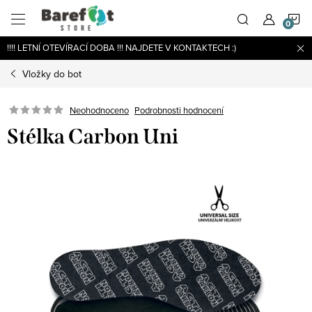
Přejít
N
na
obsah
!!!! LETNÍ OTEVÍRACÍ DOBA !!! NAJDETE V KONTAKTECH :)
K
Vložky do bot
Podrobnosti hodnocení
Neohodnoceno
Stélka Carbon Uni