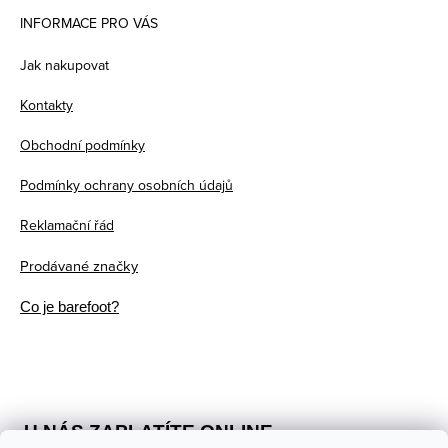
á
INFORMACE PRO VÁS
p
Jak nakupovat
a
Kontakty
t
Obchodní podmínky
í
Podmínky ochrany osobních údajů
Reklamační řád
Prodávané značky
Co je barefoot?
U NÁS ZAPLATÍTE ONLINE