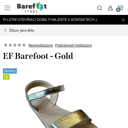
Přejít
N
na
obsah
!!!! LETNÍ OTEVÍRACÍ DOBA !!! NAJDETE V KONTAKTECH :)
K
Obuv jaro-léto
Podrobnosti hodnocení
Neohodnoceno
EF Barefoot - Gold
Novinka
Tip