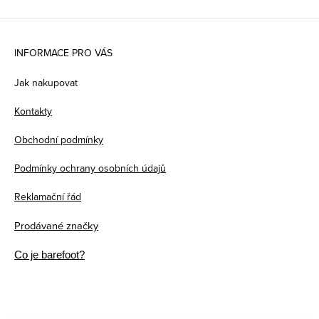
Z
á
INFORMACE PRO VÁS
p
Jak nakupovat
a
Kontakty
t
Obchodní podmínky
í
Podmínky ochrany osobních údajů
Reklamační řád
Prodávané značky
Co je barefoot?