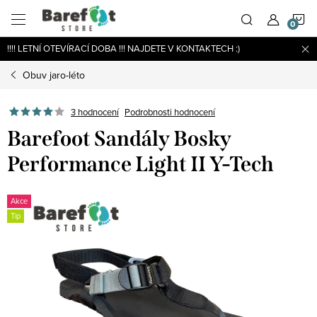
Přejít
N
na
obsah
!!!! LETNÍ OTEVÍRACÍ DOBA !!! NAJDETE V KONTAKTECH :)
K
Obuv jaro-léto
Podrobnosti hodnocení
3 hodnocení
Barefoot Sandály Bosky
Performance Light II Y-Tech
Akce
Tip