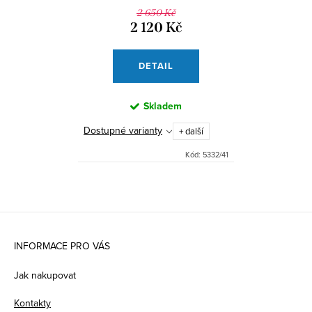
Rubber
2 650 Kč
2 120 Kč
DETAIL
Skladem
Dostupné varianty
+ další
Kód:
5332/41
Z
á
INFORMACE PRO VÁS
p
Jak nakupovat
a
Kontakty