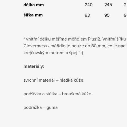
délka mm
240
245
2
šířka mm
93
95
9
* vnitřní délku měříme měřidlem Plus12. Vnitřní šíř
Clevermess - měřidlo je pouze do 80 mm, co je nad
krejčovským metrem a špejlí :)
materiály:
svrchní materiál – hladká kůže
podšívka a stélka – broušená kůže
podrážka – guma