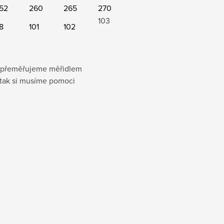
52
260
265
270
103
8
101
102
ku přeměřujeme měřidlem
 tak si musíme pomoci