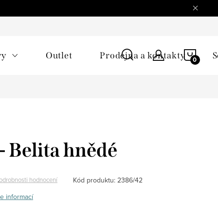
NÁKU
vy
Outlet
Prodejna a kontakty
S
KOŠÍ
- Belita hnědé
Kód produktu:
2386/42
odrobnosti hodnocení
e informací