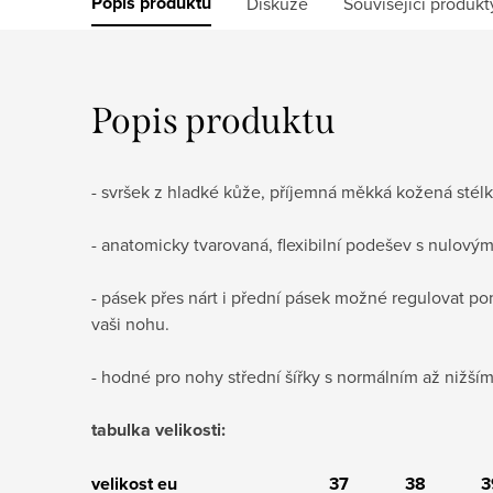
Popis produktu
Diskuze
Související produkt
Popis produktu
- s
vršek z
hladké kůže
, příjemná měkká kožená stél
- a
natomicky tvarovaná, flexibilní podešev s
nulový
- pásek přes nárt i přední pásek možné regulovat p
vaši nohu.
- hodné pro nohy střední šířky s normálním až nižší
tabulka velikosti:
velikost eu
37
38
3