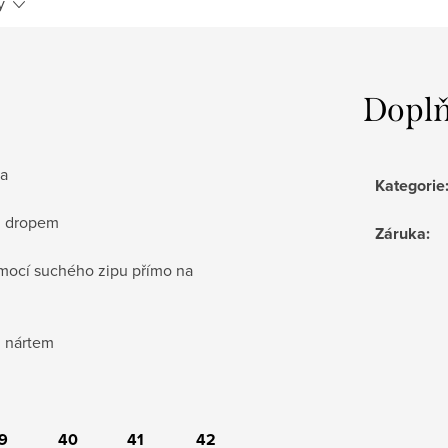
y
Doplň
ka
Kategorie
m dropem
Záruka
:
omocí
suchého zipu
přímo na
m nártem
9
40
41
42