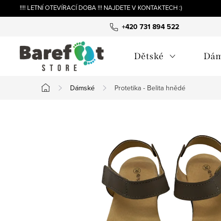
Přejít
!!!! LETNÍ OTEVÍRACÍ DOBA !!! NAJDETE V KONTAKTECH :)
na
+420 731 894 522
obsah
Dětské
Dá
Dámské
Protetika - Belita hnědé
Domů