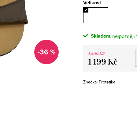
Velikost
Skladem
-36 %
1 890 Kč
1 199 Kč
Měrná
cena:
Značka:
Protetika