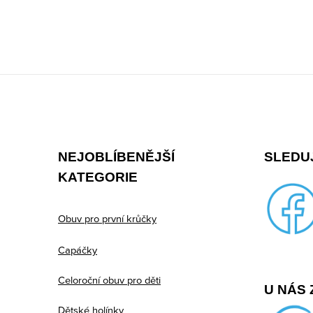
Z
á
p
NEJOBLÍBENĚJŠÍ
SLEDUJ
a
KATEGORIE
t
í
Obuv pro první krůčky
Capáčky
Celoroční obuv pro děti
U NÁS 
Dětské holínky