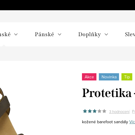
mské
Pánské
Doplňky
Sle
Akce
Novinka
Tip
Protetika 
P
3 hodnocení
kožené barefoot sandály
Víc