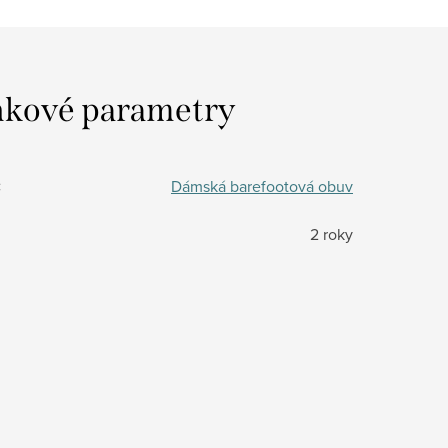
kové parametry
:
Dámská barefootová obuv
2 roky