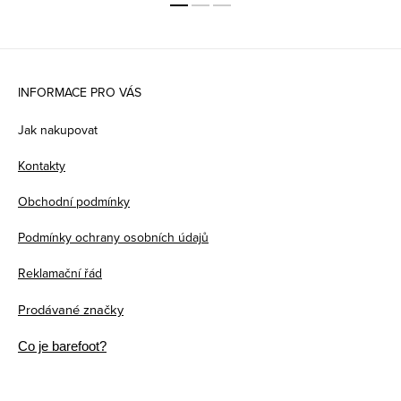
Z
á
INFORMACE PRO VÁS
p
Jak nakupovat
a
Kontakty
t
Obchodní podmínky
í
Podmínky ochrany osobních údajů
Reklamační řád
Prodávané značky
Co je barefoot?