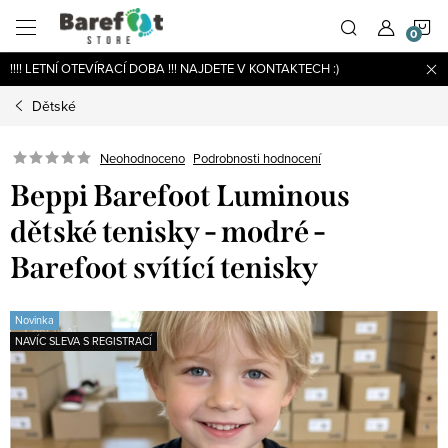
Přejít
N
na
obsah
!!!! LETNÍ OTEVÍRACÍ DOBA !!! NAJDETE V KONTAKTECH :)
K
Dětské
Podrobnosti hodnocení
Neohodnoceno
Beppi Barefoot Luminous
dětské tenisky - modré -
Barefoot svítící tenisky
Novinka
NAVÍC SLEVA S REGISTRACÍ