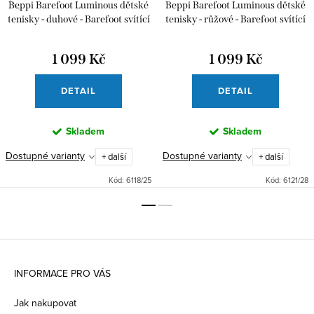
Beppi Barefoot Luminous dětské
Beppi Barefoot Luminous dětské
tenisky - duhové - Barefoot svítící
tenisky - růžové - Barefoot svítící
tenisky
tenisky
1 099 Kč
1 099 Kč
DETAIL
DETAIL
Skladem
Skladem
Dostupné varianty
Dostupné varianty
+ další
+ další
Kód:
6118/25
Kód:
6121/28
Z
á
INFORMACE PRO VÁS
p
Jak nakupovat