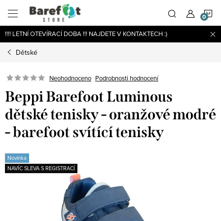
Přejít
N
na
obsah
!!!! LETNÍ OTEVÍRACÍ DOBA !!! NAJDETE V KONTAKTECH :)
K
Dětské
Podrobnosti hodnocení
Neohodnoceno
Beppi Barefoot Luminous
dětské tenisky - oranžové modré
- barefoot svítící tenisky
Novinka
NAVÍC SLEVA S REGISTRACÍ