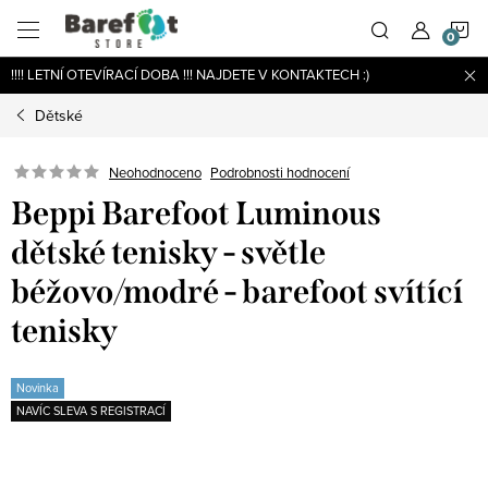
Přejít
N
na
obsah
!!!! LETNÍ OTEVÍRACÍ DOBA !!! NAJDETE V KONTAKTECH :)
K
Dětské
Podrobnosti hodnocení
Neohodnoceno
Beppi Barefoot Luminous
dětské tenisky - světle
béžovo/modré - barefoot svítící
tenisky
Novinka
NAVÍC SLEVA S REGISTRACÍ