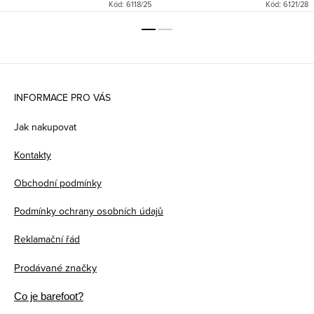
Kód:
6118/25
Kód:
6121/28
Z
á
INFORMACE PRO VÁS
p
Jak nakupovat
a
Kontakty
t
Obchodní podmínky
í
Podmínky ochrany osobních údajů
Reklamační řád
Prodávané značky
Co je barefoot?