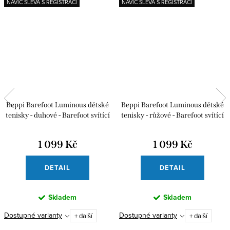
NAVÍC SLEVA S REGISTRACÍ
NAVÍC SLEVA S REGISTRACÍ
Beppi Barefoot Luminous dětské
Beppi Barefoot Luminous dětské
tenisky - duhové - Barefoot svítící
tenisky - růžové - Barefoot svítící
tenisky
tenisky
1 099 Kč
1 099 Kč
DETAIL
DETAIL
Skladem
Skladem
Dostupné varianty
Dostupné varianty
+ další
+ další