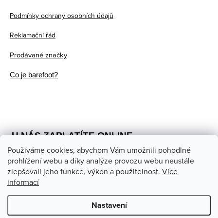
í
Podmínky ochrany osobních údajů
Reklamační řád
Prodávané značky
Co je barefoot?
U NÁS ZAPLATÍTE ONLINE
Používáme cookies, abychom Vám umožnili pohodlné
prohlížení webu a díky analýze provozu webu neustále
zlepšovali jeho funkce, výkon a použitelnost.
Více
informací
Nastavení
Copyright 2026
Barefoot store
. Všechna práva vyhrazena.