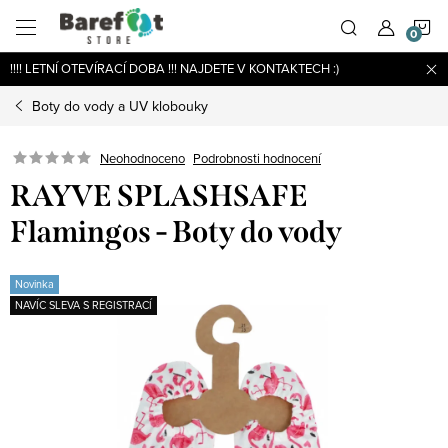
Přejít
N
na
obsah
!!!! LETNÍ OTEVÍRACÍ DOBA !!! NAJDETE V KONTAKTECH :)
K
Boty do vody a UV klobouky
Podrobnosti hodnocení
Neohodnoceno
RAYVE SPLASHSAFE
Flamingos - Boty do vody
Novinka
NAVÍC SLEVA S REGISTRACÍ