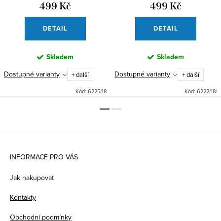
499 Kč
499 Kč
DETAIL
DETAIL
Skladem
Skladem
Dostupné varianty
Dostupné varianty
+ další
+ další
Kód:
6225/18
Kód:
6222/18/
Z
á
INFORMACE PRO VÁS
p
Jak nakupovat
a
Kontakty
t
Obchodní podmínky