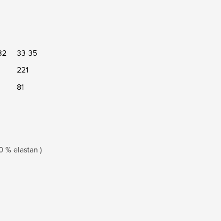
32
33-35
221
81
0 % elastan )