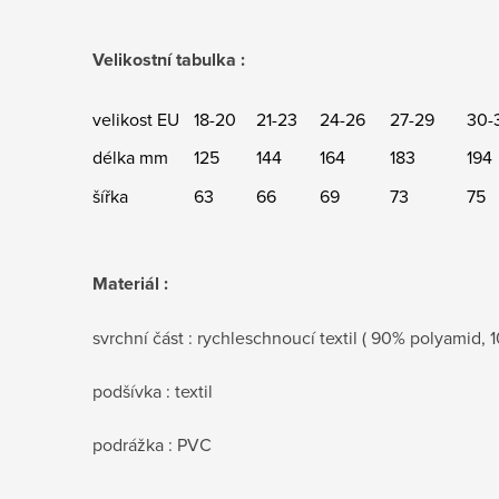
Velikostní tabulka :
velikost EU
18-20
21-23
24-26
27-29
30-
délka mm
125
144
164
183
194
šířka
63
66
69
73
75
Materiál :
svrchní část : rychleschnoucí textil ( 90% polyamid, 1
podšívka : textil
podrážka : PVC