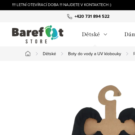
Přejít
!!!! LETNÍ OTEVÍRACÍ DOBA !!! NAJDETE V KONTAKTECH :)
na
+420 731 894 522
obsah
Dětské
Dá
Dětské
Boty do vody a UV klobouky
Domů