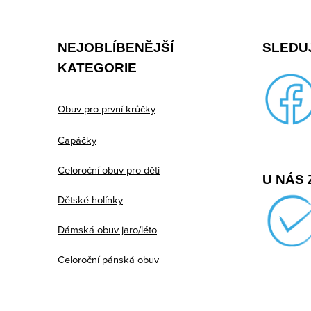
á
p
NEJOBLÍBENĚJŠÍ
SLEDUJ
a
KATEGORIE
t
í
Obuv pro první krůčky
Capáčky
Celoroční obuv pro děti
U NÁS 
Dětské holínky
Dámská obuv jaro/léto
Celoroční pánská obuv