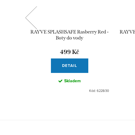
 Ducks-
RAYVE SPLASHSAFE Rasberry Red -
RAYVE 
Boty do vody
499 Kč
DETAIL
Skladem
Kód:
6240/30
Kód:
6228/30
Z