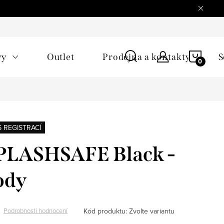
NÁKU
vy
Outlet
Prodejna a kontakty
S
KOŠÍ
S REGISTRACÍ
LASHSAFE Black -
ody
Kód produktu:
Zvolte variantu
Podrobnosti hodnocení