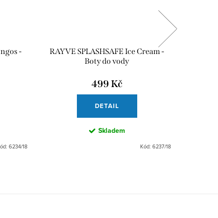
ngos -
RAYVE SPLASHSAFE Ice Cream -
RAYVE 
Boty do vody
499 Kč
DETAIL
Skladem
ód:
6234/18
Kód:
6237/18