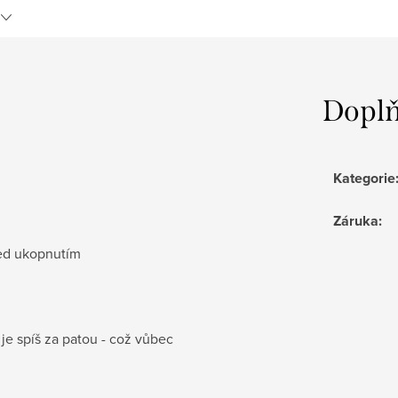
Doplň
Kategorie
Záruka
:
před ukopnutím
je spíš za patou - což vůbec