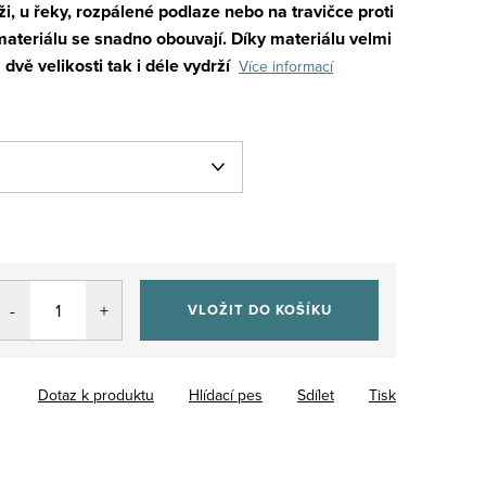
i, u řeky, rozpálené podlaze nebo na travičce proti
ateriálu se snadno obouvají. Díky materiálu velmi
 dvě velikosti tak i déle vydrží
Více informací
VLOŽIT DO KOŠÍKU
Dotaz k produktu
Hlídací pes
Sdílet
Tisk