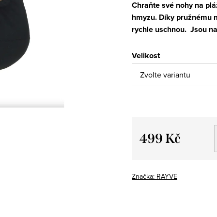
Chraňte své nohy na pláž
hmyzu.
Díky pružnému m
rychle uschnou.
Jsou na
Velikost
499 Kč
Měrná
cena:
Značka:
RAYVE