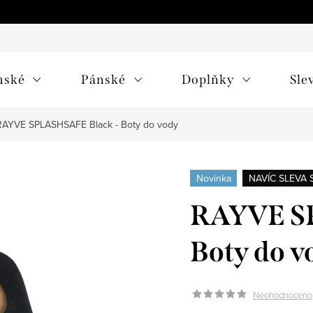
mské
Pánské
Doplňky
Sle
RAYVE SPLASHSAFE Black - Boty do vody
Novinka
NAVÍC SLEVA 
RAYVE SP
Boty do v
Neohodnoceno