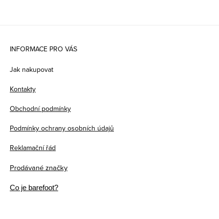
Z
á
INFORMACE PRO VÁS
p
Jak nakupovat
a
Kontakty
t
Obchodní podmínky
í
Podmínky ochrany osobních údajů
Reklamační řád
Prodávané značky
Co je barefoot?