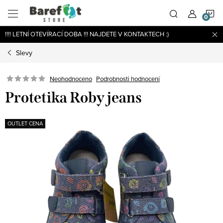
Přejít
N
na
obsah
!!!! LETNÍ OTEVÍRACÍ DOBA !!! NAJDETE V KONTAKTECH :)
K
Slevy
Podrobnosti hodnocení
Neohodnoceno
Protetika Roby jeans
OUTLET CENA