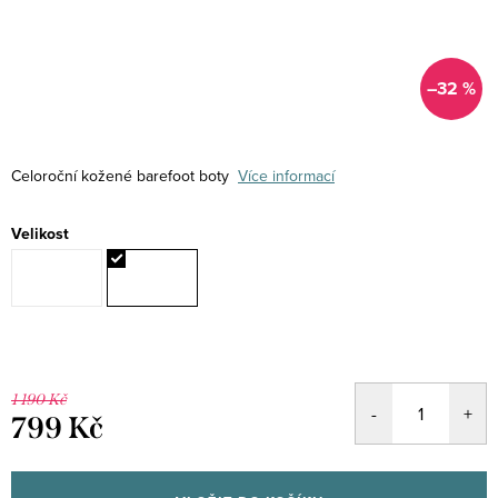
–32 %
Celoroční kožené barefoot boty
Více informací
Velikost
1 190 Kč
799 Kč
Měrná
cena: