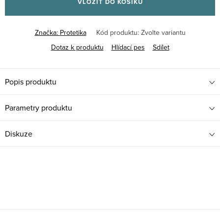
VLOŽIT DO KOŠÍKU
Značka:
Protetika
Kód produktu:
Zvolte variantu
Dotaz k produktu
Hlídací pes
Sdílet
Popis produktu
Parametry produktu
Diskuze
Z