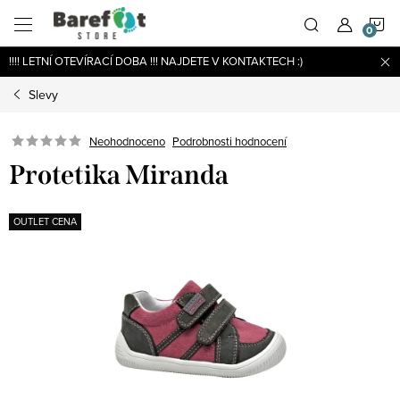
Přejít
N
na
obsah
!!!! LETNÍ OTEVÍRACÍ DOBA !!! NAJDETE V KONTAKTECH :)
K
Slevy
Podrobnosti hodnocení
Neohodnoceno
Protetika Miranda
OUTLET CENA