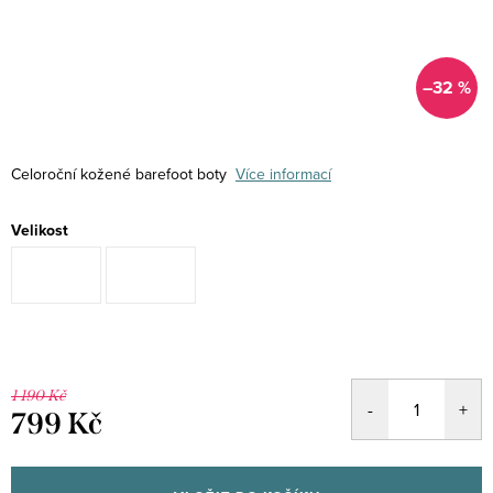
–32 %
Celoroční kožené barefoot boty
Více informací
Velikost
1 190 Kč
799 Kč
Měrná
cena: