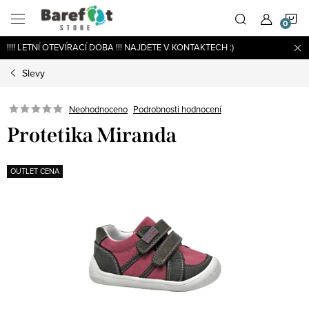
Přejít
N
na
obsah
!!!! LETNÍ OTEVÍRACÍ DOBA !!! NAJDETE V KONTAKTECH :)
K
Slevy
Podrobnosti hodnocení
Neohodnoceno
Protetika Miranda
OUTLET CENA