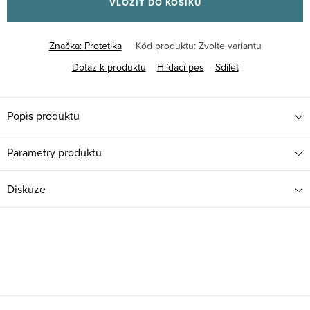
VLOŽIT DO KOŠÍKU
Značka:
Protetika
Kód produktu:
Zvolte variantu
Dotaz k produktu
Hlídací pes
Sdílet
Popis produktu
Parametry produktu
Diskuze
Z