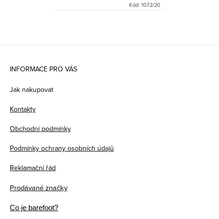
Kód:
1072/20
Z
á
INFORMACE PRO VÁS
p
Jak nakupovat
a
Kontakty
t
Obchodní podmínky
í
Podmínky ochrany osobních údajů
Reklamační řád
Prodávané značky
Co je barefoot?