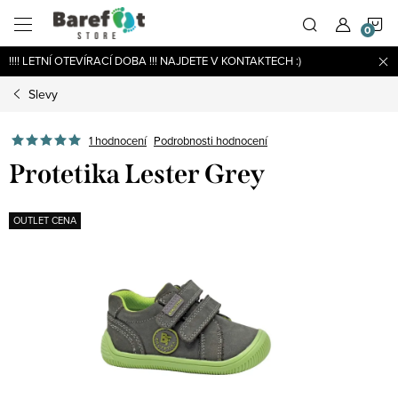
Přejít
N
na
obsah
!!!! LETNÍ OTEVÍRACÍ DOBA !!! NAJDETE V KONTAKTECH :)
K
Slevy
Podrobnosti hodnocení
1 hodnocení
Protetika Lester Grey
OUTLET CENA