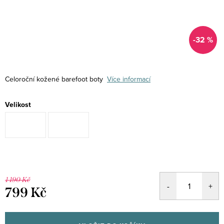
-32 %
Celoroční kožené barefoot boty
Více informací
Velikost
1 190 Kč
799 Kč
Měrná
cena: