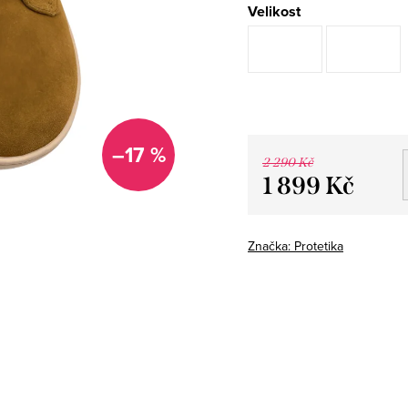
Velikost
–17 %
2 290 Kč
1 899 Kč
Měrná
cena:
Značka:
Protetika