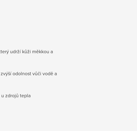
terý udrží kůži měkkou a
á zvýší odolnost vůči vodě a
 u zdrojů tepla