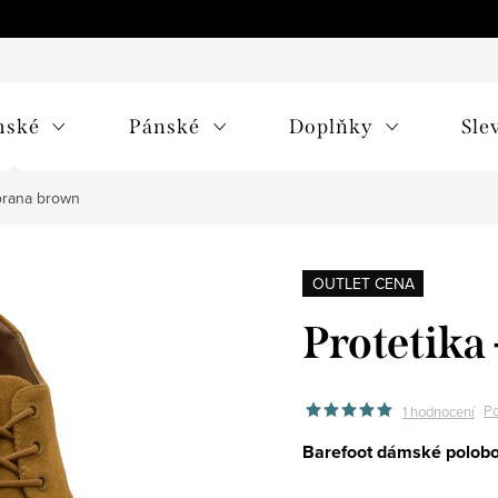
mské
Pánské
Doplňky
Sle
Horana brown
OUTLET CENA
Protetika
Po
1 hodnocení
Barefoot dámské polobo