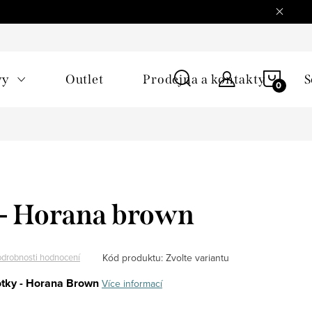
NÁKU
vy
Outlet
Prodejna a kontakty
S
KOŠÍ
 - Horana brown
Kód produktu:
Zvolte variantu
drobnosti hodnocení
tky - Horana Brown
Více informací