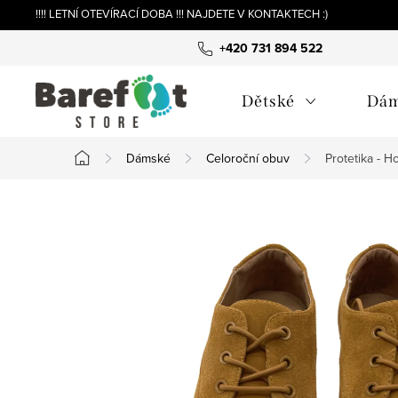
Přejít
!!!! LETNÍ OTEVÍRACÍ DOBA !!! NAJDETE V KONTAKTECH :)
na
+420 731 894 522
obsah
Dětské
Dá
Dámské
Celoroční obuv
Protetika - 
Domů