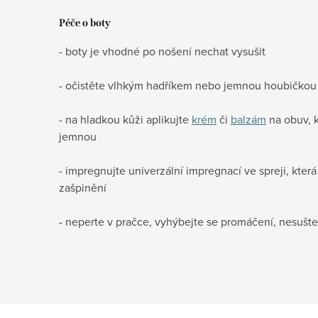
Péče o boty
- boty je vhodné po nošení nechat vysušit
- očistěte vlhkým hadříkem nebo jemnou houbičkou
- na hladkou kůži aplikujte
krém
či
balzám
na obuv, k
jemnou
- impregnujte univerzální impregnací ve spreji, kter
zašpinění
- neperte v pračce, vyhýbejte se promáčení, nesušte