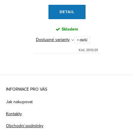
DETAIL
Skladem
Dostupné varianty
+ další
Kód:
2919/29
Z
á
INFORMACE PRO VÁS
p
Jak nakupovat
a
Kontakty
t
Obchodní podmínky
í