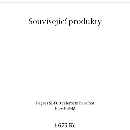
Související produkty
Pegres SBF60 celoroční barefoot
boty-hnědé
1 675 Kč