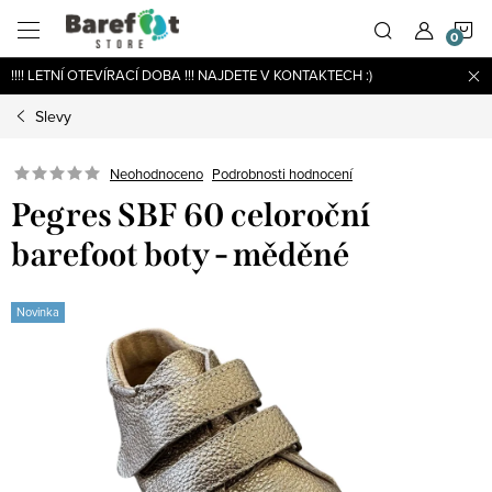
Přejít
N
na
obsah
!!!! LETNÍ OTEVÍRACÍ DOBA !!! NAJDETE V KONTAKTECH :)
K
Slevy
Podrobnosti hodnocení
Neohodnoceno
Pegres SBF 60 celoroční
barefoot boty - měděné
Novinka