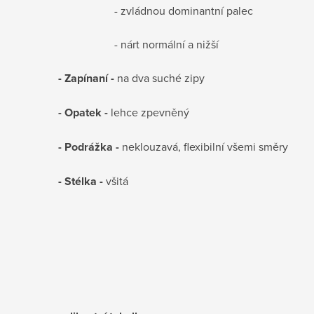
- zvládnou dominantní palec
- nárt normální a nižší
- Zapínaní -
na dva suché zipy
- Opatek -
lehce zpevněný
- Podrážka -
neklouzavá, flexibilní všemi směry
- Stélka -
všitá