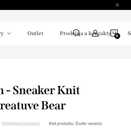
NÁKU
vy
Outlet
Prodejna a kontakty
S
KOŠÍ
 - Sneaker Knit
reatuve Bear
Kód produktu:
Zvolte variantu
Podrobnosti hodnocení