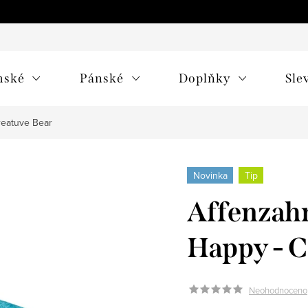
mské
Pánské
Doplňky
Sle
reatuve Bear
Novinka
Tip
Affenzahn
Happy - C
Neohodnoceno