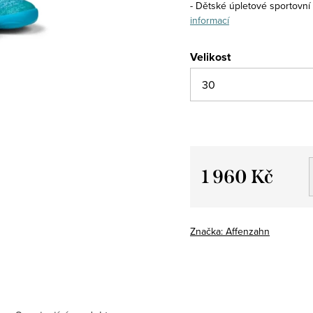
- Dětské úpletové sportovní
informací
Velikost
1 960 Kč
Měrná
cena:
Značka:
Affenzahn