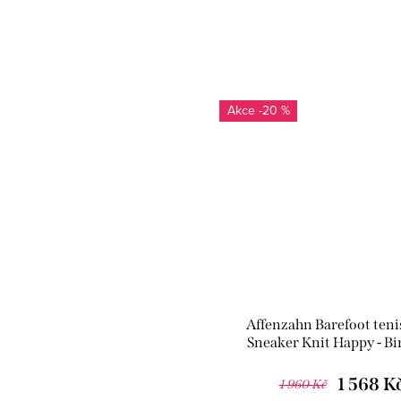
-20 %
Affenzahn Barefoot teni
Sneaker Knit Happy - Bi
Paradise
1 568 K
1 960 Kč