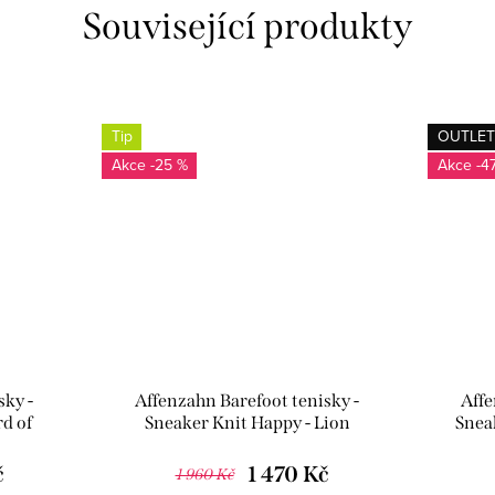
Související produkty
Tip
OUTLET
-25 %
-4
sky -
Affenzahn Barefoot tenisky -
Affe
rd of
Sneaker Knit Happy - Lion
Snea
č
1 470 Kč
1 960 Kč