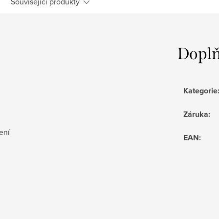
Související produkty
Doplň
Kategorie
Záruka
:
šení
EAN
: