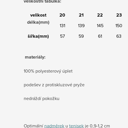
velikostní tabulka:
velikost
20
21
22
23
délka(mm)
131
139
145
150
šířka(mm)
57
59
61
63
materiály:
100% polyesterový úplet
podešev z protiskluzové pryže
nedráždí pokožku
Optimální
nadměrek
u
tenisek
je 0,9-1,2 cm