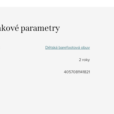
kové parametry
:
Dětská barefootová obuv
2 roky
4057081141821