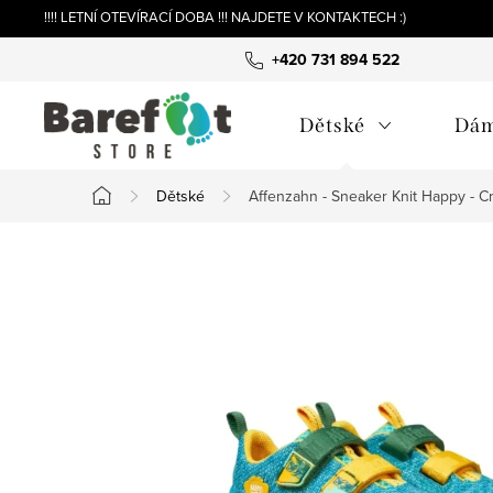
Přejít
!!!! LETNÍ OTEVÍRACÍ DOBA !!! NAJDETE V KONTAKTECH :)
na
+420 731 894 522
obsah
Dětské
Dá
Dětské
Affenzahn - Sneaker Knit Happy - C
Domů