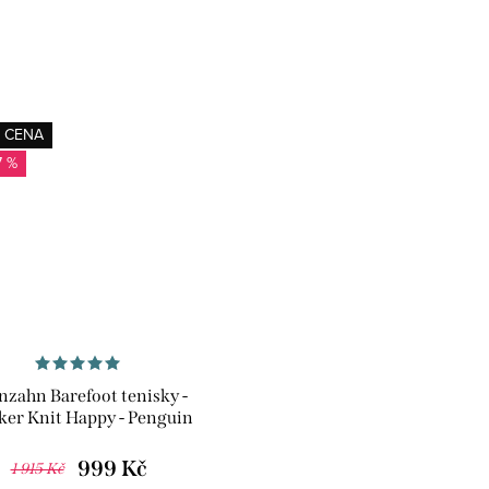
 CENA
7 %
nzahn Barefoot tenisky -
ker Knit Happy - Penguin
999 Kč
1 915 Kč