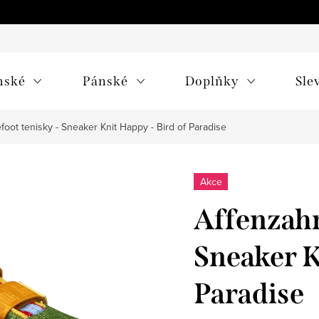
mské
Pánské
Doplňky
Sle
oot tenisky - Sneaker Knit Happy - Bird of Paradise
Akce
Affenzahn
Sneaker K
Paradise