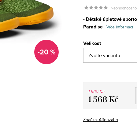
Neohodnoceno
- Dětské úpletové sporto
Paradise
Více informací
Velikost
-20 %
1 960 Kč
1 568 Kč
Měrná
cena:
Značka:
Affenzahn