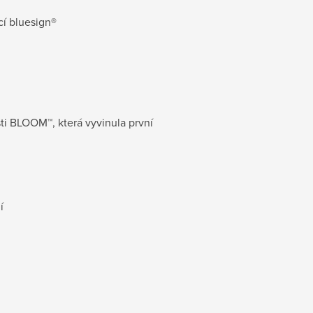
cí bluesign®
i BLOOM™, která vyvinula první
í