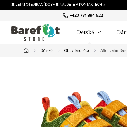
Přejít
!!!! LETNÍ OTEVÍRACÍ DOBA !!! NAJDETE V KONTAKTECH :)
na
+420 731 894 522
obsah
Dětské
Dá
Dětské
Obuv jaro-léto
Affenzahn Baref
Domů