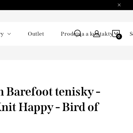
NÁKU
vy
Outlet
Prodejna a kontakty
S
KOŠÍ
 Barefoot tenisky -
nit Happy - Bird of