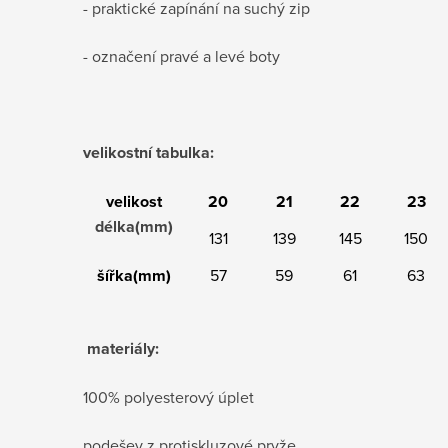
- praktické zapínání na suchý zip
- označení pravé a levé boty
velikostní tabulka:
velikost
20
21
22
23
délka(mm)
131
139
145
150
šířka(mm)
57
59
61
63
materiály:
100% polyesterový úplet
podešev z protiskluzové pryže