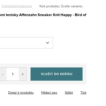
Kód produktu:
Zvolte variantu
Podrobnosti hodnocení
vní tenisky Affenzahn Sneaker Knit Happy - Bird of
VLOŽIT DO KOŠÍKU
Dotaz k produktu
Hlídací pes
Sdílet
Tisk