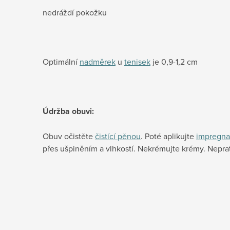
nedráždí pokožku
Optimální
nadměrek
u
tenisek
je 0,9-1,2 cm
Údržba obuvi:
Obuv očistěte
čistící pěnou
. Poté aplikujte
impregna
přes ušpiněním a vlhkostí. Nekrémujte krémy. Neprat 