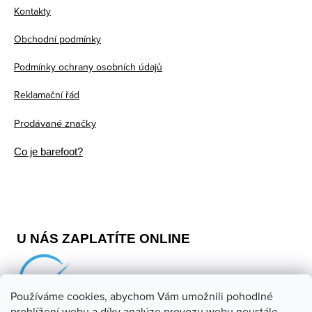
a
Kontakty
t
Obchodní podmínky
í
Podmínky ochrany osobních údajů
Reklamační řád
Prodávané značky
Co je barefoot?
U NÁS ZAPLATÍTE ONLINE
Používáme cookies, abychom Vám umožnili pohodlné
prohlížení webu a díky analýze provozu webu neustále