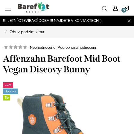
Přejít
N
na
obsah
!!!! LETNÍ OTEVÍRACÍ DOBA !!! NAJDETE V KONTAKTECH :)
K
Obuv podzim-zima
Podrobnosti hodnocení
Neohodnoceno
Affenzahn Barefoot Mid Boot
Vegan Discovy Bunny
Akce
Novinka
Tip