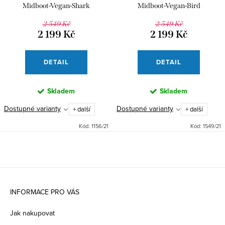
Midboot-Vegan-Shark
Midboot-Vegan-Bird
2 549 Kč
2 549 Kč
2 199 Kč
2 199 Kč
DETAIL
DETAIL
Skladem
Skladem
Dostupné varianty
Dostupné varianty
+ další
+ další
Kód:
1156/21
Kód:
1549/21
Z
á
INFORMACE PRO VÁS
p
Jak nakupovat