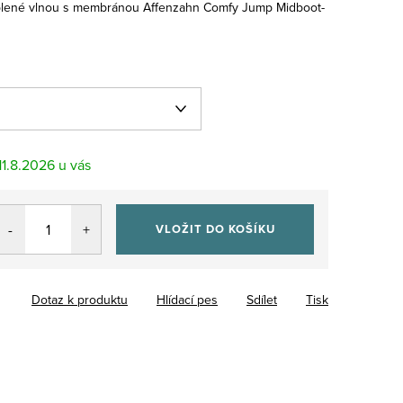
eplené vlnou s membránou Affenzahn Comfy Jump Midboot-
11.8.2026
VLOŽIT DO KOŠÍKU
Dotaz k produktu
Hlídací pes
Sdílet
Tisk