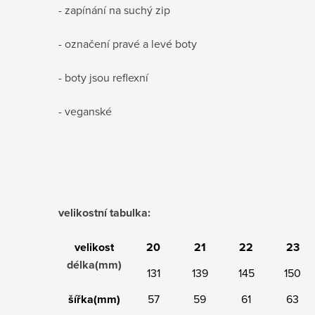
- zapínání na suchý zip
- označení pravé a levé boty
- boty jsou reflexní
- veganské
velikostní tabulka:
velikost
20
21
22
23
délka(mm)
131
139
145
150
šířka(mm)
57
59
61
63