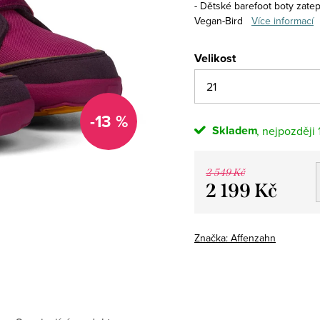
- Dětské barefoot boty zat
Vegan-Bird
Více informací
Velikost
-13 %
Skladem
2 549 Kč
2 199 Kč
Měrná
cena:
Značka:
Affenzahn