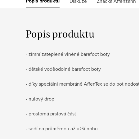
Popis produktu
Diskuze
Značka
Affenzahn
Popis produktu
- zimní zateplené vlněné barefoot boty
- dětské voděodolné barefoot boty
- díky speciální membráně AffenTex se do bot nedos
- nulový drop
- prostorná prstová část
- sedí na průměrnou až užší nohu