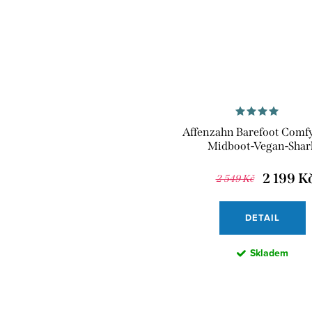
Affenzahn Barefoot Comf
Midboot-Vegan-Shar
2 199 K
2 549 Kč
DETAIL
Skladem