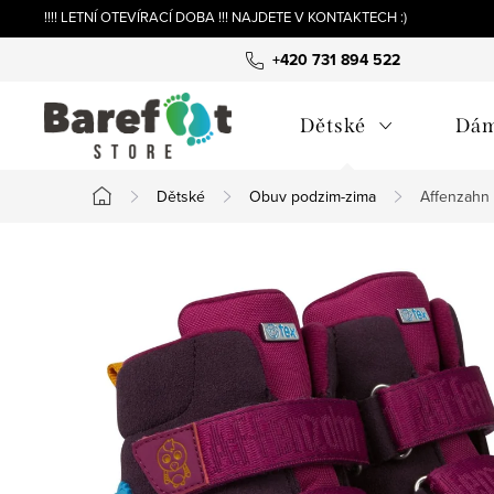
Přejít
!!!! LETNÍ OTEVÍRACÍ DOBA !!! NAJDETE V KONTAKTECH :)
na
+420 731 894 522
obsah
Dětské
Dá
Dětské
Obuv podzim-zima
Affenzahn
Domů