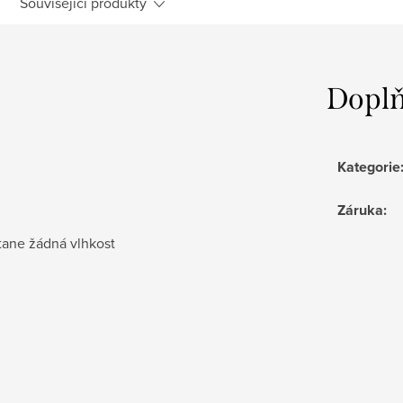
Související produkty
Doplň
Kategorie
Záruka
:
tane žádná vlhkost