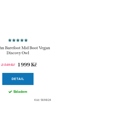
hn Barefoot Mid Boot Vegan
Discovy Owl
1 999 Kč
2 549 Kč
DETAIL
Skladem
Kód:
5698/24