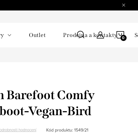
NÁKU
vy
Outlet
Prodejna a kontakty
S
KOŠÍ
n Barefoot Comfy
boot-Vegan-Bird
Kód produktu:
1549/21
odrobnosti hodnocení