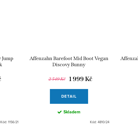
y Jump
Affenzahn Barefoot Mid Boot Vegan
Affenza
k
Discovy Bunny
č
1 999 Kč
2 549 Kč
DETAIL
Skladem
Kód:
1156/21
Kód:
4810/24