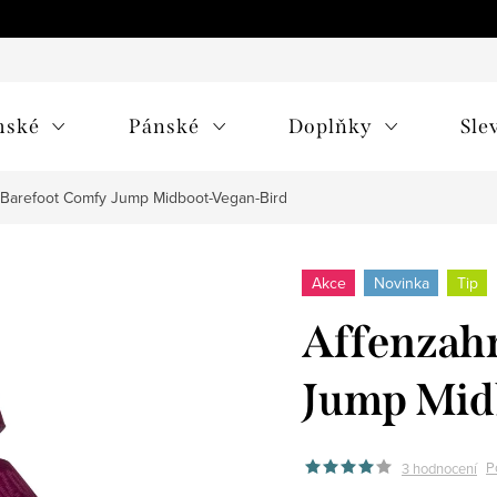
mské
Pánské
Doplňky
Sle
 Barefoot Comfy Jump Midboot-Vegan-Bird
Akce
Novinka
Tip
Affenzah
Jump Mid
P
3 hodnocení