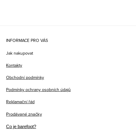
Z
á
INFORMACE PRO VÁS
p
Jak nakupovat
a
Kontakty
t
Obchodní podmínky
í
Podmínky ochrany osobních údajů
Reklamační řád
Prodávané značky
Co je barefoot?