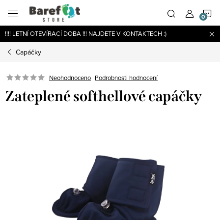
Přejít
N
na
obsah
!!!! LETNÍ OTEVÍRACÍ DOBA !!! NAJDETE V KONTAKTECH :)
K
Capáčky
Podrobnosti hodnocení
Neohodnoceno
Zateplené softhellové capáčky