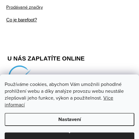
Prodávané značky
Co je barefoot?
U NÁS ZAPLATÍTE ONLINE
Používáme cookies, abychom Vám umožnili pohodlné
prohlížení webu a díky analýze provozu webu neustále
zlepšovali jeho funkce, výkon a použitelnost.
Více
informací
Copyright 2026
Barefoot store
. Všechna práva vyhrazena.
Upravit nastavení cookies
Nastavení
Vytvořil Shoptet