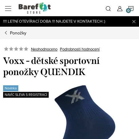
Přejít
N
na
obsah
!!!! LETNÍ OTEVÍRACÍ DOBA !!! NAJDETE V KONTAKTECH :)
K
Ponožky
Podrobnosti hodnocení
Neohodnoceno
Voxx - dětské sportovní
ponožky QUENDIK
Novinka
NAVÍC SLEVA S REGISTRACÍ