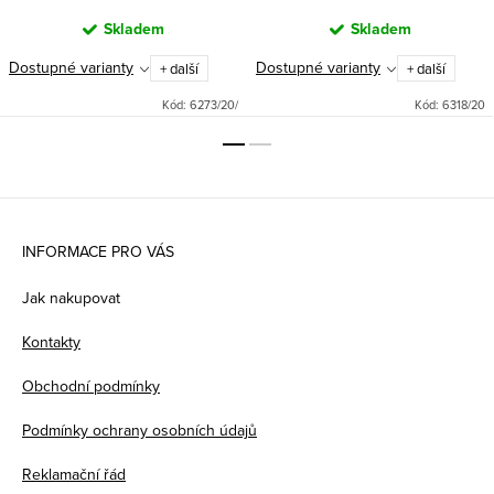
Skladem
Skladem
Dostupné varianty
Dostupné varianty
+ další
+ další
Kód:
6273/20/
Kód:
6318/20
Z
á
INFORMACE PRO VÁS
p
Jak nakupovat
a
Kontakty
t
Obchodní podmínky
í
Podmínky ochrany osobních údajů
Reklamační řád