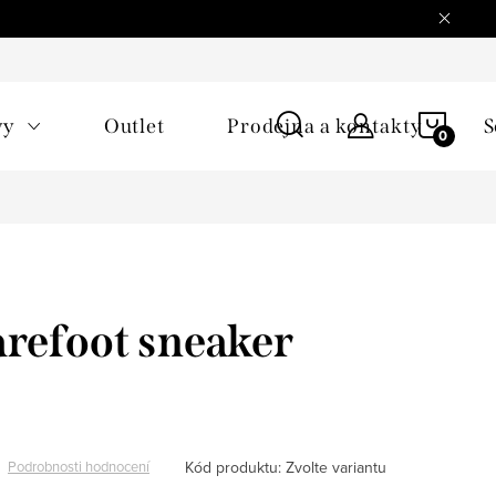
NÁKU
vy
Outlet
Prodejna a kontakty
S
KOŠÍ
refoot sneaker
Kód produktu:
Zvolte variantu
Podrobnosti hodnocení