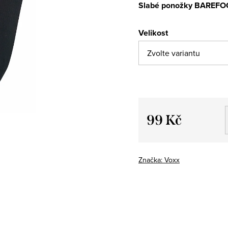
Slabé ponožky BAREFO
Velikost
99 Kč
Měrná
cena:
Značka:
Voxx