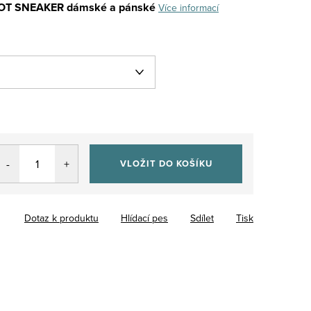
OT SNEAKER dámské a pánské
Více informací
VLOŽIT DO KOŠÍKU
Dotaz k produktu
Hlídací pes
Sdílet
Tisk