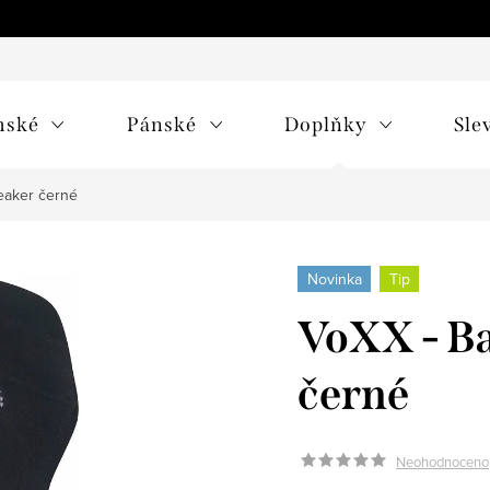
mské
Pánské
Doplňky
Sle
eaker černé
Novinka
Tip
VoXX - Ba
černé
Neohodnoceno