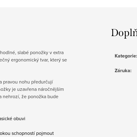
Doplň
dlné, slabé ponožky v extra
Kategorie
ečný ergonomický tvar, který se
Záruka
:
 a pravou nohu předurčují
nožky je uzavřena náročnějším
 a nehrozí, že ponožka bude
asické obuvi
sokou schopností pojmout