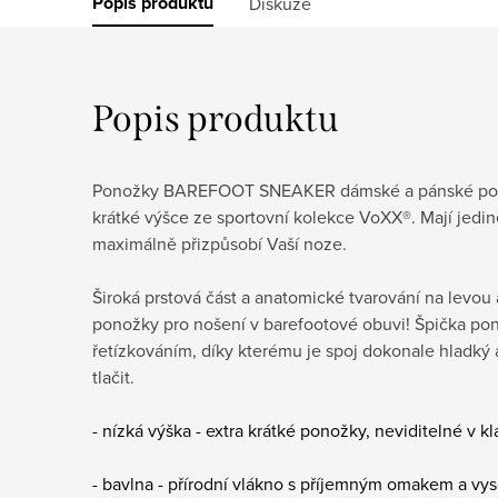
Popis produktu
Diskuze
Popis produktu
Ponožky BAREFOOT SNEAKER dámské a pánské poho
krátké výšce ze sportovní kolekce VoXX®. Mají jedin
maximálně přizpůsobí Vaší noze.
Široká prstová část a anatomické tvarování na levou
ponožky pro nošení v barefootové obuvi! Špička po
řetízkováním, díky kterému je spoj dokonale hladký
tlačit.
- nízká výška -
extra krátké ponožky, neviditelné v kl
-
bavlna - přírodní vlákno s příjemným omakem a vy