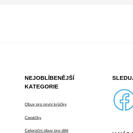
Z
á
p
NEJOBLÍBENĚJŠÍ
SLEDUJ
a
KATEGORIE
t
í
Obuv pro první krůčky
Capáčky
Celoroční obuv pro děti