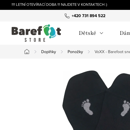
Přejít
!!!! LETNÍ OTEVÍRACÍ DOBA !!! NAJDETE V KONTAKTECH :)
na
+420 731 894 522
obsah
Dětské
Dá
Doplňky
Ponožky
VoXX - Barefoot sn
Domů