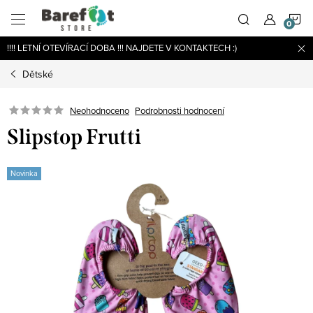
Přejít
N
na
obsah
!!!! LETNÍ OTEVÍRACÍ DOBA !!! NAJDETE V KONTAKTECH :)
K
Dětské
Podrobnosti hodnocení
Neohodnoceno
Slipstop Frutti
Novinka