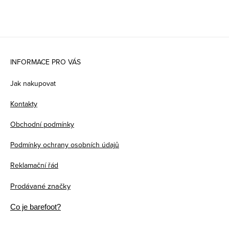
Z
á
INFORMACE PRO VÁS
p
Jak nakupovat
a
Kontakty
t
Obchodní podmínky
í
Podmínky ochrany osobních údajů
Reklamační řád
Prodávané značky
Co je barefoot?