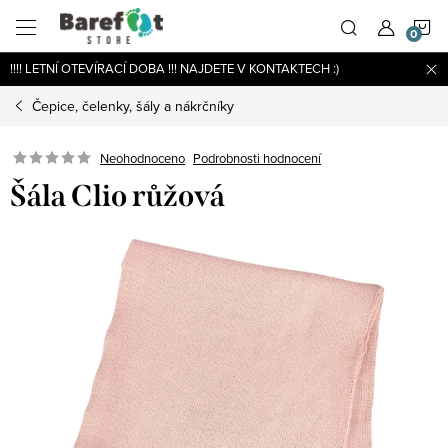
Přejít
N
na
obsah
!!!! LETNÍ OTEVÍRACÍ DOBA !!! NAJDETE V KONTAKTECH :)
K
Čepice, čelenky, šály a nákrčníky
Podrobnosti hodnocení
Neohodnoceno
Šála Clio růžová