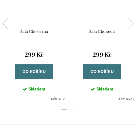
Šála Clio černá
Šála Clio šedá
299 Kč
299 Kč
DO KOŠÍKU
DO KOŠÍKU
Skladem
Skladem
Kód:
4621
Kód:
4623
Z