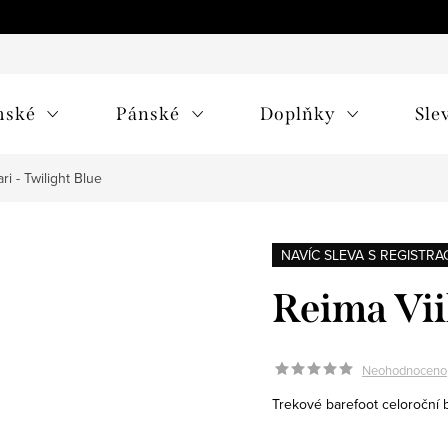
mské
Pánské
Doplňky
Sle
ri - Twilight Blue
NAVÍC SLEVA S REGISTRAC
Reima Vii
Neohodnoceno
Trekové barefoot celoroční 