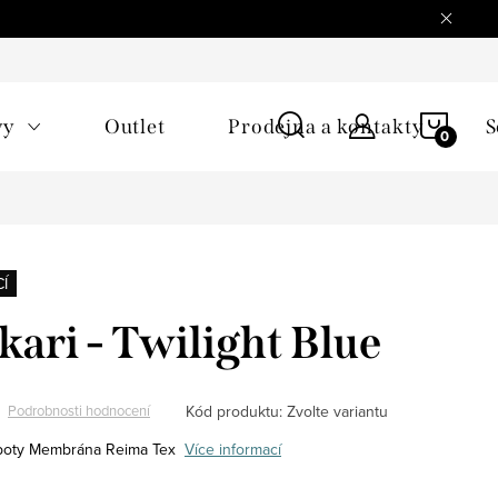
NÁKU
vy
Outlet
Prodejna a kontakty
S
KOŠÍ
Í
kari - Twilight Blue
Kód produktu:
Zvolte variantu
Podrobnosti hodnocení
boty
Membrána Reima Tex
Více informací