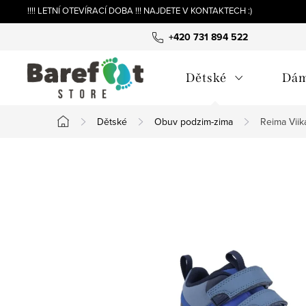
Přejít
!!!! LETNÍ OTEVÍRACÍ DOBA !!! NAJDETE V KONTAKTECH :)
na
+420 731 894 522
obsah
Dětské
Dá
Dětské
Obuv podzim-zima
Reima Viika
Domů