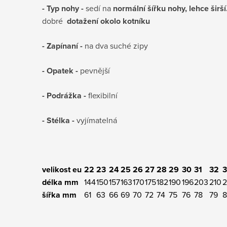
- Typ nohy -
sedí na
normální šířku nohy, lehce širš
dobré
dotažení okolo kotníku
- Zapínaní -
na dva suché zipy
- Opatek -
pevnější
- Podrážka -
flexibilní
- Stélka -
vyjímatelná
velikost eu
22
23
24
25
26
27
28
29
30
31
32
3
délka mm
144
150
157
163
170
175
182
190
196
203
210
2
šířka mm
61
63
66
69
70
72
74
75
76
78
79
8