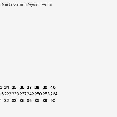
í. Nárt normální/vyšší
. Velmi
3
34
35
36
37
38
39
40
16
222
230
237
242
250
258
264
1
82
83
85
86
88
89
90