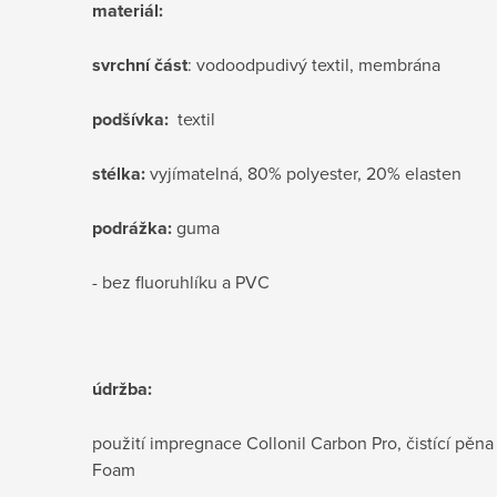
materiál:
svrchní část
: vodoodpudivý textil, membrána
podšívka:
textil
stélka:
vyjímatelná, 80% polyester, 20% elasten
podrážka:
guma
- bez fluoruhlíku a PVC
údržba:
použití impregnace Collonil Carbon Pro, čistící pěn
Foam