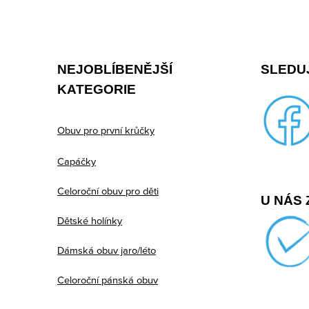
Z
á
p
NEJOBLÍBENĚJŠÍ
SLEDUJ
a
KATEGORIE
t
í
Obuv pro první krůčky
Capáčky
Celoroční obuv pro děti
U NÁS 
Dětské holínky
Dámská obuv jaro/léto
Celoroční pánská obuv