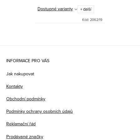
Dostupné varianty
+ další
Kód:
2062/19
Z
á
INFORMACE PRO VÁS
p
Jak nakupovat
a
Kontakty
t
Obchodní podmínky
í
Podmínky ochrany osobních údajů
Reklamační řád
Prodávané značky