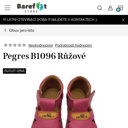
Přejít
N
na
obsah
!!!! LETNÍ OTEVÍRACÍ DOBA !!! NAJDETE V KONTAKTECH :)
K
Obuv jaro-léto
Podrobnosti hodnocení
Neohodnoceno
Pegres B1096 Růžové
OUTLET CENA