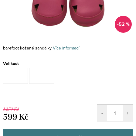
-52 %
barefoot kožené sandálky
Více informací
Velikost
1 270 Kč
599 Kč
Měrná
cena: