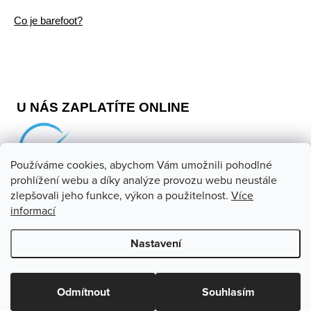
Co je barefoot?
U NÁS ZAPLATÍTE ONLINE
Používáme cookies, abychom Vám umožnili pohodlné
prohlížení webu a díky analýze provozu webu neustále
zlepšovali jeho funkce, výkon a použitelnost.
Více
informací
Copyright 2026
Barefoot store
. Všechna práva vyhrazena.
Upravit nastavení cookies
Nastavení
Vytvořil Shoptet
Odmítnout
Souhlasím