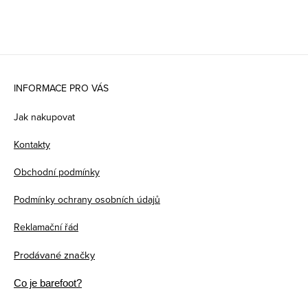
Z
á
INFORMACE PRO VÁS
p
Jak nakupovat
a
Kontakty
t
Obchodní podmínky
í
Podmínky ochrany osobních údajů
Reklamační řád
Prodávané značky
Co je barefoot?