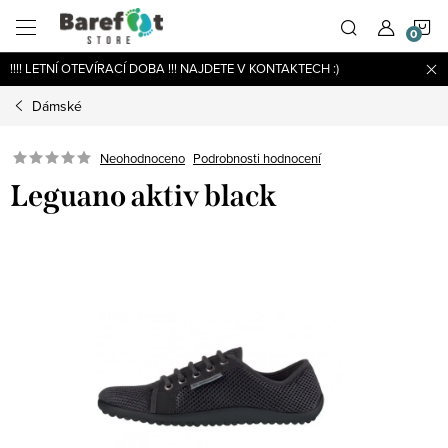
Přejít
N
na
obsah
!!!! LETNÍ OTEVÍRACÍ DOBA !!! NAJDETE V KONTAKTECH :)
K
Dámské
Podrobnosti hodnocení
Neohodnoceno
Leguano aktiv black