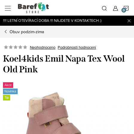
Přejít
N
na
obsah
!!!! LETNÍ OTEVÍRACÍ DOBA !!! NAJDETE V KONTAKTECH :)
K
Obuv podzim-zima
Podrobnosti hodnocení
Neohodnoceno
Koel4kids Emil Napa Tex Wool
Old Pink
Akce
Novinka
Tip