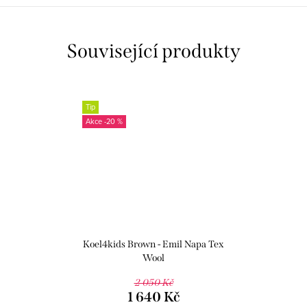
Související produkty
Tip
-20 %
Koel4kids Brown - Emil Napa Tex
Wool
2 050 Kč
1 640 Kč