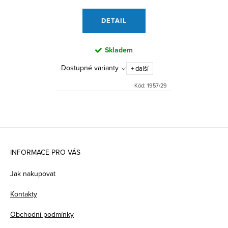
DETAIL
Skladem
Dostupné varianty
+ další
Kód:
1957/29
Z
á
INFORMACE PRO VÁS
p
Jak nakupovat
a
Kontakty
t
Obchodní podmínky
í