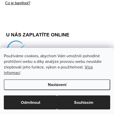
Co je barefoot?
U NÁS ZAPLATÍTE ONLINE
Používáme cookies, abychom Vám umožnili pohodlné
prohlížení webu a díky analýze provozu webu neustále
zlepšovali jeho funkce, výkon a použitelnost.
Více
informací
Copyright 2026
Barefoot store
. Všechna práva vyhrazena.
Upravit nastavení cookies
Nastavení
Vytvořil Shoptet
Odmítnout
Souhlasím
Odstoupit od smlouvy