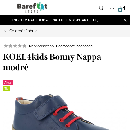
Přejít
N
na
obsah
!!!! LETNÍ OTEVÍRACÍ DOBA !!! NAJDETE V KONTAKTECH :)
K
Celoroční obuv
Podrobnosti hodnocení
Neohodnoceno
KOEL4kids Bonny Nappa
modré
Akce
Tip