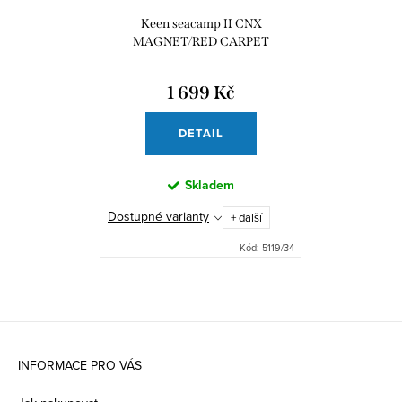
Keen seacamp II CNX
MAGNET/RED CARPET
1 699 Kč
DETAIL
Skladem
Dostupné varianty
+ další
Kód:
5119/34
Z
á
INFORMACE PRO VÁS
p