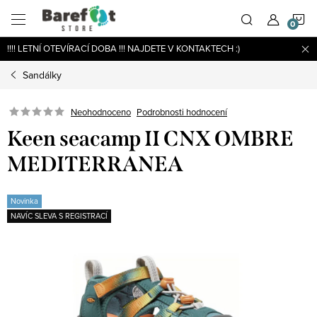
Přejít
N
na
obsah
!!!! LETNÍ OTEVÍRACÍ DOBA !!! NAJDETE V KONTAKTECH :)
K
Sandálky
Podrobnosti hodnocení
Neohodnoceno
Keen seacamp II CNX OMBRE
MEDITERRANEA
Novinka
NAVÍC SLEVA S REGISTRACÍ