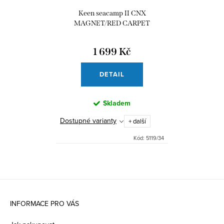
Keen seacamp II CNX
MAGNET/RED CARPET
1 699 Kč
DETAIL
Skladem
Dostupné varianty
+ další
Kód:
5119/34
Z
á
INFORMACE PRO VÁS
p