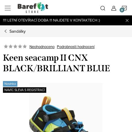
Přejít
N
na
obsah
!!!! LETNÍ OTEVÍRACÍ DOBA !!! NAJDETE V KONTAKTECH :)
K
Sandálky
Podrobnosti hodnocení
Neohodnoceno
Keen seacamp II CNX
BLACK/BRILLIANT BLUE
Novinka
NAVÍC SLEVA S REGISTRACÍ