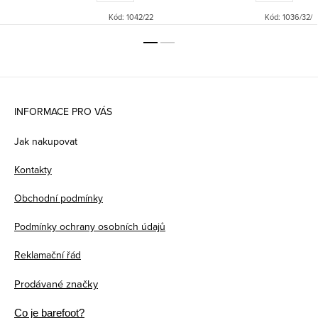
Kód:
1042/22
Kód:
1036/32/
Z
á
INFORMACE PRO VÁS
p
Jak nakupovat
a
Kontakty
t
Obchodní podmínky
í
Podmínky ochrany osobních údajů
Reklamační řád
Prodávané značky
Co je barefoot?