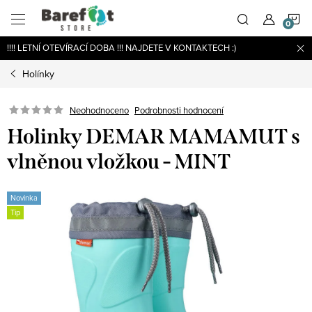
Přejít
N
na
obsah
!!!! LETNÍ OTEVÍRACÍ DOBA !!! NAJDETE V KONTAKTECH :)
K
Holínky
Podrobnosti hodnocení
Neohodnoceno
Holinky DEMAR MAMAMUT s
vlněnou vložkou - MINT
Novinka
Tip