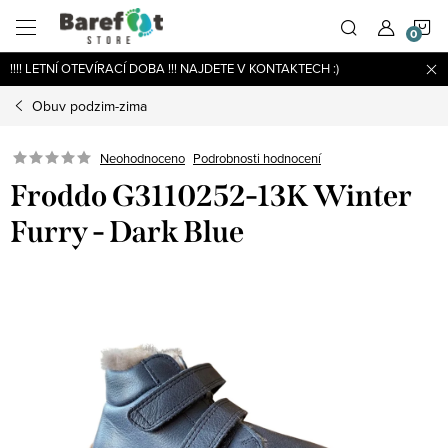
Přejít
N
na
obsah
!!!! LETNÍ OTEVÍRACÍ DOBA !!! NAJDETE V KONTAKTECH :)
K
Obuv podzim-zima
Podrobnosti hodnocení
Neohodnoceno
Froddo G3110252-13K Winter
Furry - Dark Blue