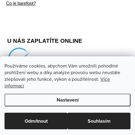
Co je barefoot?
U NÁS ZAPLATÍTE ONLINE
Používáme cookies, abychom Vám umožnili pohodlné
prohlížení webu a díky analýze provozu webu neustále
zlepšovali jeho funkce, výkon a použitelnost.
Více
informací
Copyright 2026
Barefoot store
. Všechna práva vyhrazena.
Upravit nastavení cookies
Nastavení
Vytvořil Shoptet
Odmítnout
Souhlasím
Odstoupit od smlouvy