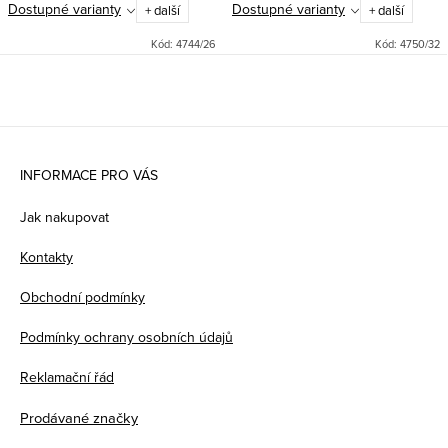
Dostupné varianty
Dostupné varianty
+ další
+ další
Kód:
4744/26
Kód:
4750/32
Z
á
INFORMACE PRO VÁS
p
Jak nakupovat
a
Kontakty
t
Obchodní podmínky
í
Podmínky ochrany osobních údajů
Reklamační řád
Prodávané značky