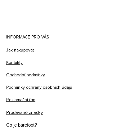
Z
á
INFORMACE PRO VÁS
p
Jak nakupovat
a
Kontakty
t
Obchodní podmínky
í
Podmínky ochrany osobních údajů
Reklamační řád
Prodávané značky
Co je barefoot?