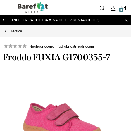
Přejít
N
na
obsah
!!!! LETNÍ OTEVÍRACÍ DOBA !!! NAJDETE V KONTAKTECH :)
K
Dětské
Podrobnosti hodnocení
Neohodnoceno
Froddo FUXIA G1700355-7