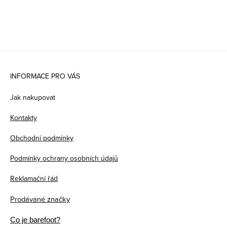
Z
á
INFORMACE PRO VÁS
p
Jak nakupovat
a
Kontakty
t
Obchodní podmínky
í
Podmínky ochrany osobních údajů
Reklamační řád
Prodávané značky
Co je barefoot?