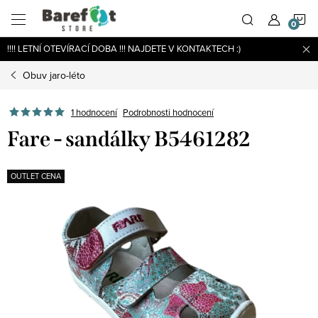
Přejít
N
na
obsah
!!!! LETNÍ OTEVÍRACÍ DOBA !!! NAJDETE V KONTAKTECH :)
K
Obuv jaro-léto
Podrobnosti hodnocení
1 hodnocení
Fare - sandálky B5461282
OUTLET CENA