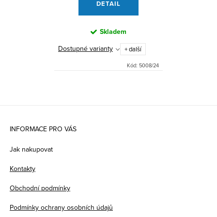
DETAIL
Skladem
Dostupné varianty
+ další
Kód:
5008/24
Z
á
INFORMACE PRO VÁS
p
Jak nakupovat
a
Kontakty
t
Obchodní podmínky
í
Podmínky ochrany osobních údajů