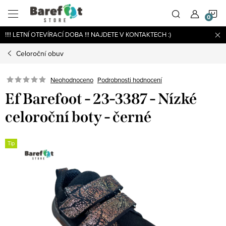
Přejít
N
na
obsah
!!!! LETNÍ OTEVÍRACÍ DOBA !!! NAJDETE V KONTAKTECH :)
K
Celoroční obuv
Podrobnosti hodnocení
Neohodnoceno
Ef Barefoot - 23-3387 - Nízké
celoroční boty - černé
Tip