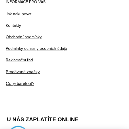
á
INFORMACE PRO VÁS
p
Jak nakupovat
a
Kontakty
t
Obchodní podmínky
í
Podmínky ochrany osobních údajů
Reklamační řád
Prodávané značky
Co je barefoot?
U NÁS ZAPLATÍTE ONLINE