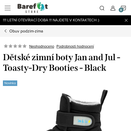
Přejít
N
na
obsah
!!!! LETNÍ OTEVÍRACÍ DOBA !!! NAJDETE V KONTAKTECH :)
K
Obuv podzim-zima
Podrobnosti hodnocení
Neohodnoceno
Dětské zimní boty Jan and Jul -
Toasty-Dry Booties - Black
Novinka