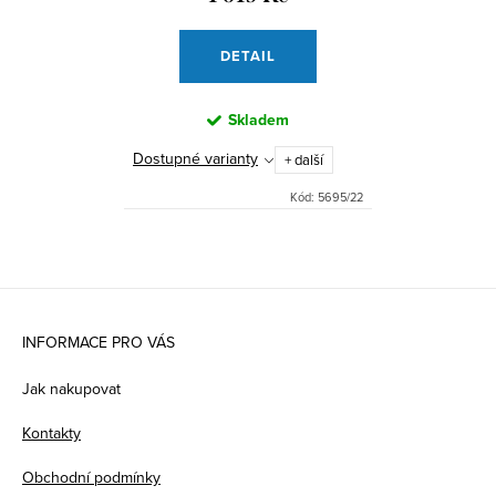
DETAIL
Skladem
Dostupné varianty
+ další
Kód:
5695/22
Z
á
INFORMACE PRO VÁS
p
Jak nakupovat
a
Kontakty
t
Obchodní podmínky
í