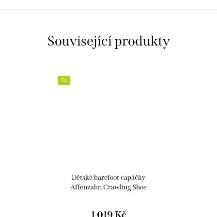
Související produkty
Tip
Dětské barefoot capáčky
Affenzahn Crawling Shoe
Leather Crawly Cat
1 019 Kč