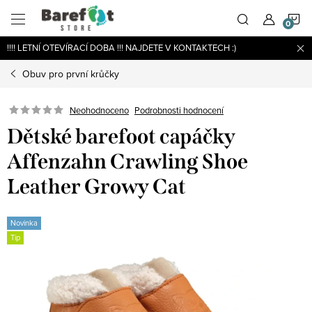
Přejít
N
na
obsah
!!!! LETNÍ OTEVÍRACÍ DOBA !!! NAJDETE V KONTAKTECH :)
K
Obuv pro první krůčky
Podrobnosti hodnocení
Neohodnoceno
Dětské barefoot capáčky
Affenzahn Crawling Shoe
Leather Growy Cat
Novinka
Tip