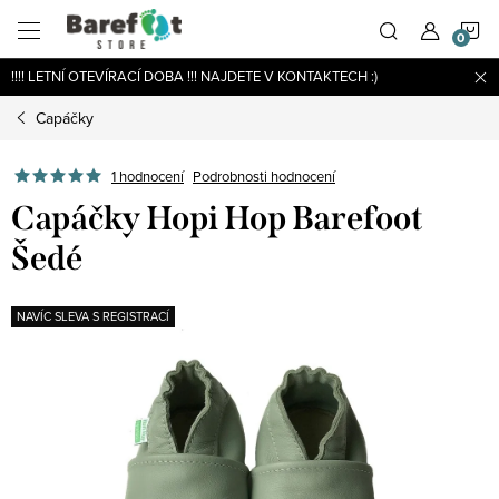
Přejít
N
na
obsah
!!!! LETNÍ OTEVÍRACÍ DOBA !!! NAJDETE V KONTAKTECH :)
K
Capáčky
Podrobnosti hodnocení
1 hodnocení
Capáčky Hopi Hop Barefoot
Šedé
NAVÍC SLEVA S REGISTRACÍ