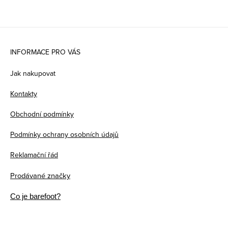
Z
á
INFORMACE PRO VÁS
p
Jak nakupovat
a
Kontakty
t
Obchodní podmínky
í
Podmínky ochrany osobních údajů
Reklamační řád
Prodávané značky
Co je barefoot?