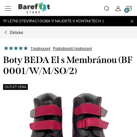
Přejít
N
na
obsah
!!!! LETNÍ OTEVÍRACÍ DOBA !!! NAJDETE V KONTAKTECH :)
K
Dětské
Podrobnosti hodnocení
1 hodnocení
Boty BEDA El s Membránou (BF
0001/W/M/SO/2)
OUTLET CENA