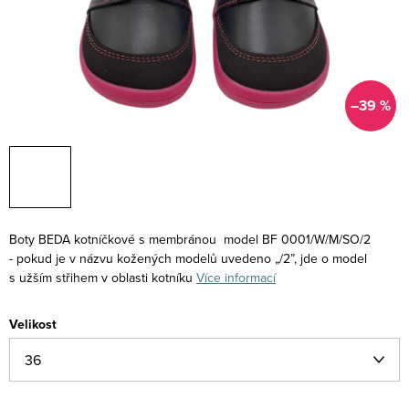
–39 %
Boty BEDA kotníčkové s membránou
model BF 0001/W/M/SO/2
-
pokud je v názvu kožených modelů uvedeno „/2”, jde o model
s užším střihem v oblasti kotníku
Více informací
Velikost