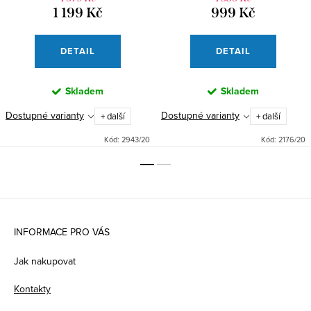
1 199 Kč
999 Kč
DETAIL
DETAIL
Skladem
Skladem
Dostupné varianty
Dostupné varianty
+ další
+ další
Kód:
2943/20
Kód:
2176/20
Z
á
INFORMACE PRO VÁS
p
Jak nakupovat
a
Kontakty
t