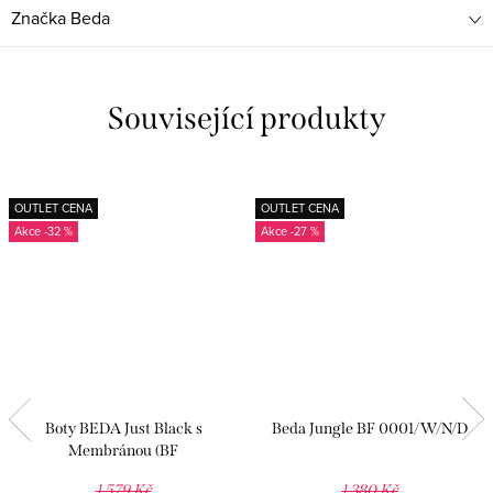
Značka
Beda
Související produkty
OUTLET CENA
OUTLET CENA
-32 %
-27 %
Boty BEDA Just Black s
Beda Jungle BF 0001/W/N/D
Membránou (BF
0001/W/M/SO/2)
1 579 Kč
1 380 Kč