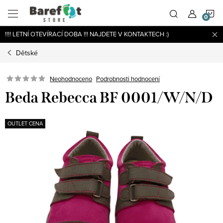
Přejít
N
na
obsah
!!!! LETNÍ OTEVÍRACÍ DOBA !!! NAJDETE V KONTAKTECH :)
K
Dětské
Podrobnosti hodnocení
Neohodnoceno
Beda Rebecca BF 0001/W/N/D
OUTLET CENA