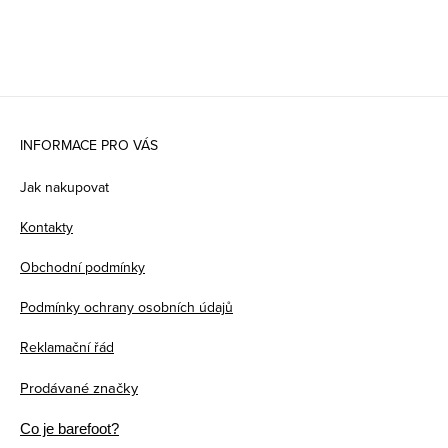
Z
á
INFORMACE PRO VÁS
p
Jak nakupovat
a
Kontakty
t
Obchodní podmínky
í
Podmínky ochrany osobních údajů
Reklamační řád
Prodávané značky
Co je barefoot?