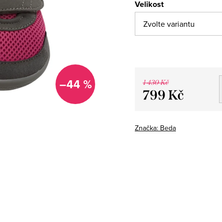
Velikost
–44 %
1 430 Kč
799 Kč
Měrná
cena:
Značka:
Beda