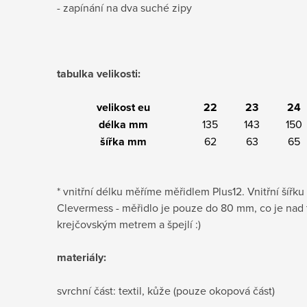
- zapínání na dva suché zipy
tabulka velikosti:
velikost eu
22
23
24
délka mm
135
143
150
šířka mm
62
63
65
* vnitřní délku měříme měřidlem Plus12. Vnitřní šíř
Clevermess - měřidlo je pouze do 80 mm, co je nad
krejčovským metrem a špejlí :)
materiály:
svrchní část: textil, kůže (pouze okopová část)