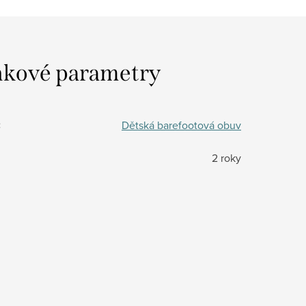
kové parametry
:
Dětská barefootová obuv
2 roky