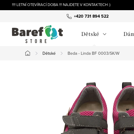
Přejít
!!!! LETNÍ OTEVÍRACÍ DOBA !!! NAJDETE V KONTAKTECH :)
na
+420 731 894 522
obsah
Dětské
Dá
Dětské
Beda - Linda BF 0003/SK/W
Domů