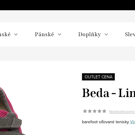
mské
Pánské
Doplňky
Sle
OUTLET CENA
Beda - L
Neohodnoceno
barefoot síťované tenisky
Ví