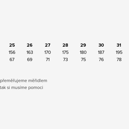
25
26
27
28
29
30
31
156
163
170
175
180
187
195
67
69
71
73
75
76
78
ku přeměřujeme měřidlem
 tak si musíme pomoci