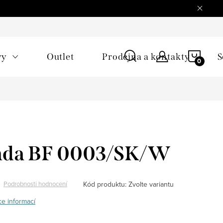
NÁKU
vy
Outlet
Prodejna a kontakty
S
KOŠÍ
inda BF 0003/SK/W
Kód produktu:
Zvolte variantu
Podrobnosti hodnocení
ce informací