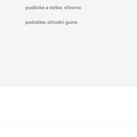
podšívka a stélka: síťovina
podrážka: přírodní guma
Z