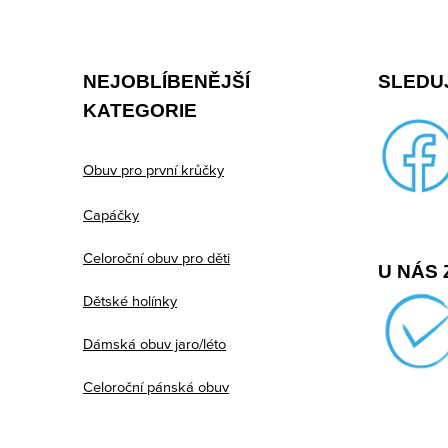
á
p
NEJOBLÍBENĚJŠÍ
SLEDUJ
a
KATEGORIE
t
í
Obuv pro první krůčky
Capáčky
Celoroční obuv pro děti
U NÁS 
Dětské holínky
Dámská obuv jaro/léto
Celoroční pánská obuv